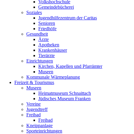
Volkshochschule
Gemeindebücherei
Soziales
Jugendhilfezentrum der Caritas
Senioren
Friedhöfe
Gesundheit
Ärzte
Apotheken
Krankenhäuser
Tierärzte
Einrichtungen
Kirchen, Kapellen und Pfarrämter
Museen
Kommunale Wärmeplanung
Freizeit & Tourismus
Museen
Heimatmuseum Schnaittach
Jüdisches Museum Franken
Vereine
Jugendtreff
Freibad
Freibad
Kneippanlage
Sporteinrichtungen