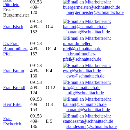
09153
Pitterlein
409-
Erster
120
buergermeister@schnaittach.de
Bürgermeister
09153
Frau Bisch
409-
O 4
152
bauamt@schnaittach.de
Dr. Frau
09153
Brandmüller-
409-
DG 4
Pfeil
157
n.brandmueller-
pfeil@schnaittach.de
09153
Frau Braun
409-
E 4
130
ewo@schnaittach.de
09153
Frau Brendl
409-
O 12
124
info@schnaittach.de
09153
Herr Ertel
409-
O 3
153
bauamt@schnaittach.de
09153
Frau
409-
E 5
Escherich
136
standesamt@schnaittach.de