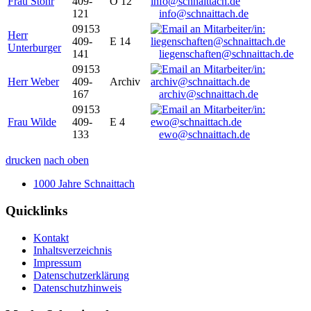
Frau Stöhr
409-
O 12
121
info@schnaittach.de
09153
Herr
409-
E 14
Unterburger
141
liegenschaften@schnaittach.de
09153
Herr Weber
409-
Archiv
167
archiv@schnaittach.de
09153
Frau Wilde
409-
E 4
133
ewo@schnaittach.de
drucken
nach oben
1000 Jahre Schnaittach
Quicklinks
Kontakt
Inhaltsverzeichnis
Impressum
Datenschutzerklärung
Datenschutzhinweis