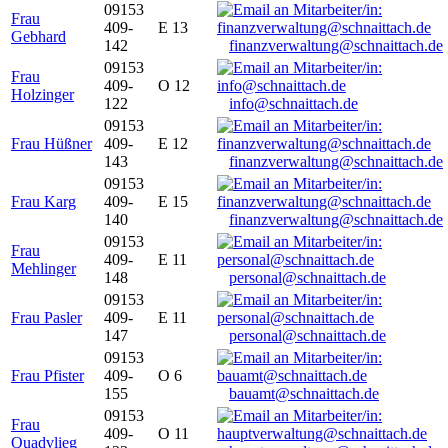
09153
Frau
409-
E 13
Gebhard
142
finanzverwaltung@schnaittach.de
09153
Frau
409-
O 12
Holzinger
122
info@schnaittach.de
09153
Frau Hüßner
409-
E 12
143
finanzverwaltung@schnaittach.de
09153
Frau Karg
409-
E 15
140
finanzverwaltung@schnaittach.de
09153
Frau
409-
E 11
Mehlinger
148
personal@schnaittach.de
09153
Frau Pasler
409-
E 11
147
personal@schnaittach.de
09153
Frau Pfister
409-
O 6
155
bauamt@schnaittach.de
09153
Frau
409-
O 11
Quadvlieg