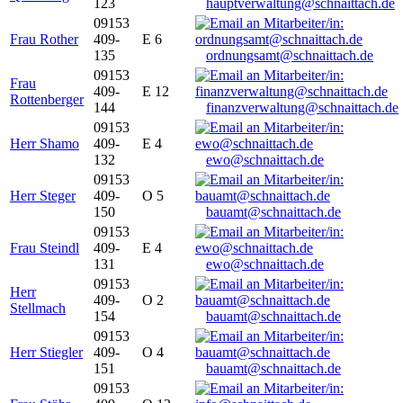
123
hauptverwaltung@schnaittach.de
09153
Frau Rother
409-
E 6
135
ordnungsamt@schnaittach.de
09153
Frau
409-
E 12
Rottenberger
144
finanzverwaltung@schnaittach.de
09153
Herr Shamo
409-
E 4
132
ewo@schnaittach.de
09153
Herr Steger
409-
O 5
150
bauamt@schnaittach.de
09153
Frau Steindl
409-
E 4
131
ewo@schnaittach.de
09153
Herr
409-
O 2
Stellmach
154
bauamt@schnaittach.de
09153
Herr Stiegler
409-
O 4
151
bauamt@schnaittach.de
09153