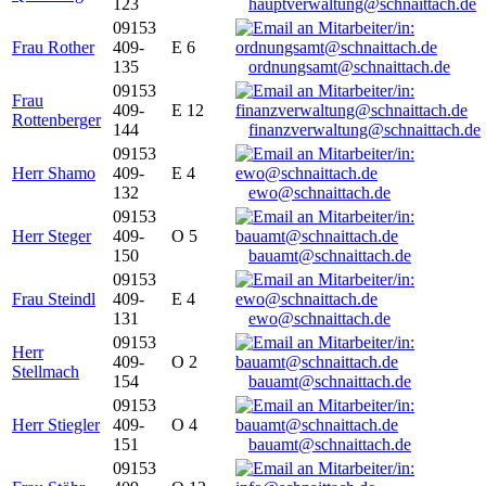
123
hauptverwaltung@schnaittach.de
09153
Frau Rother
409-
E 6
135
ordnungsamt@schnaittach.de
09153
Frau
409-
E 12
Rottenberger
144
finanzverwaltung@schnaittach.de
09153
Herr Shamo
409-
E 4
132
ewo@schnaittach.de
09153
Herr Steger
409-
O 5
150
bauamt@schnaittach.de
09153
Frau Steindl
409-
E 4
131
ewo@schnaittach.de
09153
Herr
409-
O 2
Stellmach
154
bauamt@schnaittach.de
09153
Herr Stiegler
409-
O 4
151
bauamt@schnaittach.de
09153