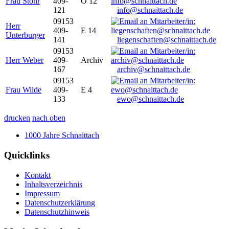
Frau Stöhr
409-
O 12
121
info@schnaittach.de
09153
Herr
409-
E 14
Unterburger
141
liegenschaften@schnaittach.de
09153
Herr Weber
409-
Archiv
167
archiv@schnaittach.de
09153
Frau Wilde
409-
E 4
133
ewo@schnaittach.de
drucken
nach oben
1000 Jahre Schnaittach
Quicklinks
Kontakt
Inhaltsverzeichnis
Impressum
Datenschutzerklärung
Datenschutzhinweis