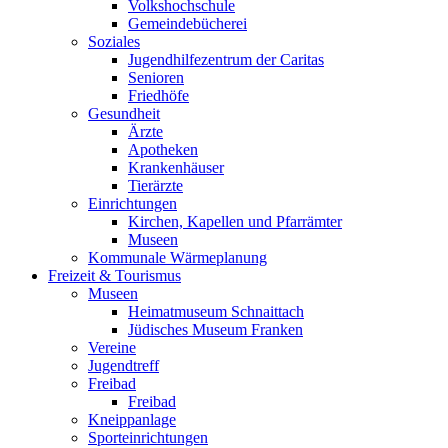
Volkshochschule
Gemeindebücherei
Soziales
Jugendhilfezentrum der Caritas
Senioren
Friedhöfe
Gesundheit
Ärzte
Apotheken
Krankenhäuser
Tierärzte
Einrichtungen
Kirchen, Kapellen und Pfarrämter
Museen
Kommunale Wärmeplanung
Freizeit & Tourismus
Museen
Heimatmuseum Schnaittach
Jüdisches Museum Franken
Vereine
Jugendtreff
Freibad
Freibad
Kneippanlage
Sporteinrichtungen