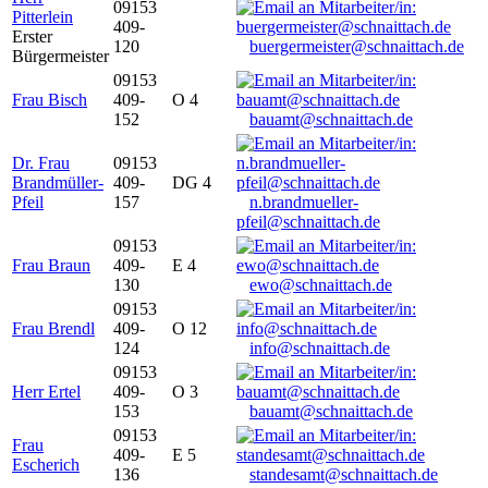
09153
Pitterlein
409-
Erster
120
buergermeister@schnaittach.de
Bürgermeister
09153
Frau Bisch
409-
O 4
152
bauamt@schnaittach.de
Dr. Frau
09153
Brandmüller-
409-
DG 4
Pfeil
157
n.brandmueller-
pfeil@schnaittach.de
09153
Frau Braun
409-
E 4
130
ewo@schnaittach.de
09153
Frau Brendl
409-
O 12
124
info@schnaittach.de
09153
Herr Ertel
409-
O 3
153
bauamt@schnaittach.de
09153
Frau
409-
E 5
Escherich
136
standesamt@schnaittach.de