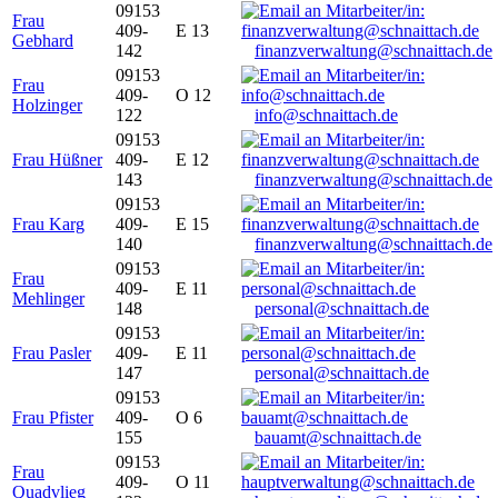
09153
Frau
409-
E 13
Gebhard
142
finanzverwaltung@schnaittach.de
09153
Frau
409-
O 12
Holzinger
122
info@schnaittach.de
09153
Frau Hüßner
409-
E 12
143
finanzverwaltung@schnaittach.de
09153
Frau Karg
409-
E 15
140
finanzverwaltung@schnaittach.de
09153
Frau
409-
E 11
Mehlinger
148
personal@schnaittach.de
09153
Frau Pasler
409-
E 11
147
personal@schnaittach.de
09153
Frau Pfister
409-
O 6
155
bauamt@schnaittach.de
09153
Frau
409-
O 11
Quadvlieg