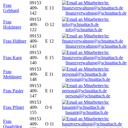
09153
Frau
409-
E 13
Gebhard
142
finanzverwaltung@schnaittach.de
09153
Frau
409-
O 12
Holzinger
122
info@schnaittach.de
09153
Frau Hüßner
409-
E 12
143
finanzverwaltung@schnaittach.de
09153
Frau Karg
409-
E 15
140
finanzverwaltung@schnaittach.de
09153
Frau
409-
E 11
Mehlinger
148
personal@schnaittach.de
09153
Frau Pasler
409-
E 11
147
personal@schnaittach.de
09153
Frau Pfister
409-
O 6
155
bauamt@schnaittach.de
09153
Frau
409-
O 11
Quadvlieg