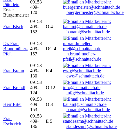
09153
Pitterlein
409-
Erster
120
buergermeister@schnaittach.de
Bürgermeister
09153
Frau Bisch
409-
O 4
152
bauamt@schnaittach.de
Dr. Frau
09153
Brandmüller-
409-
DG 4
Pfeil
157
n.brandmueller-
pfeil@schnaittach.de
09153
Frau Braun
409-
E 4
130
ewo@schnaittach.de
09153
Frau Brendl
409-
O 12
124
info@schnaittach.de
09153
Herr Ertel
409-
O 3
153
bauamt@schnaittach.de
09153
Frau
409-
E 5
Escherich
136
standesamt@schnaittach.de