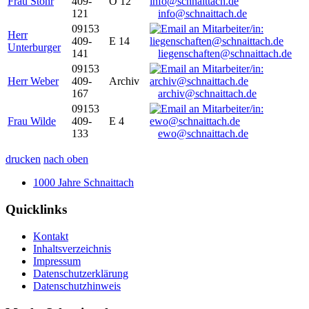
Frau Stöhr
409-
O 12
121
info@schnaittach.de
09153
Herr
409-
E 14
Unterburger
141
liegenschaften@schnaittach.de
09153
Herr Weber
409-
Archiv
167
archiv@schnaittach.de
09153
Frau Wilde
409-
E 4
133
ewo@schnaittach.de
drucken
nach oben
1000 Jahre Schnaittach
Quicklinks
Kontakt
Inhaltsverzeichnis
Impressum
Datenschutzerklärung
Datenschutzhinweis