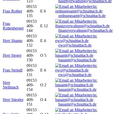
123
hauptverwaltung@schnaittach.de
09153
Frau Rother
409-
E 6
135
ordnungsamt@schnaittach.de
09153
Frau
409-
E 12
Rottenberger
144
finanzverwaltung@schnaittach.de
09153
Herr Shamo
409-
E 4
132
ewo@schnaittach.de
09153
Herr Steger
409-
O 5
150
bauamt@schnaittach.de
09153
Frau Steindl
409-
E 4
131
ewo@schnaittach.de
09153
Herr
409-
O 2
Stellmach
154
bauamt@schnaittach.de
09153
Herr Stiegler
409-
O 4
151
bauamt@schnaittach.de
09153