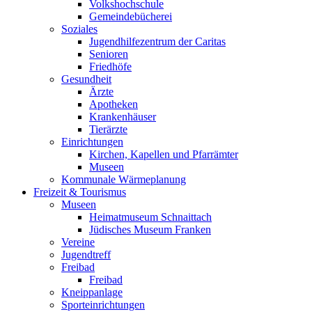
Volkshochschule
Gemeindebücherei
Soziales
Jugendhilfezentrum der Caritas
Senioren
Friedhöfe
Gesundheit
Ärzte
Apotheken
Krankenhäuser
Tierärzte
Einrichtungen
Kirchen, Kapellen und Pfarrämter
Museen
Kommunale Wärmeplanung
Freizeit & Tourismus
Museen
Heimatmuseum Schnaittach
Jüdisches Museum Franken
Vereine
Jugendtreff
Freibad
Freibad
Kneippanlage
Sporteinrichtungen