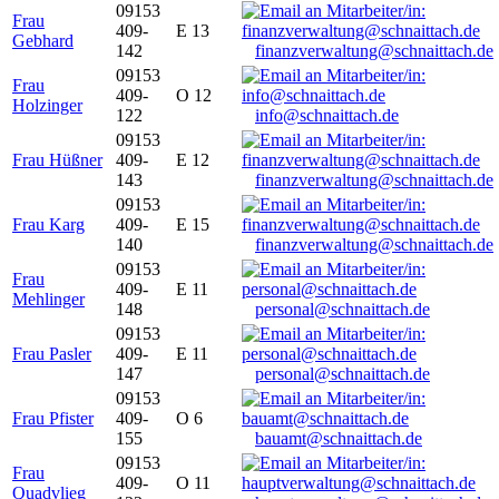
09153
Frau
409-
E 13
Gebhard
142
finanzverwaltung@schnaittach.de
09153
Frau
409-
O 12
Holzinger
122
info@schnaittach.de
09153
Frau Hüßner
409-
E 12
143
finanzverwaltung@schnaittach.de
09153
Frau Karg
409-
E 15
140
finanzverwaltung@schnaittach.de
09153
Frau
409-
E 11
Mehlinger
148
personal@schnaittach.de
09153
Frau Pasler
409-
E 11
147
personal@schnaittach.de
09153
Frau Pfister
409-
O 6
155
bauamt@schnaittach.de
09153
Frau
409-
O 11
Quadvlieg