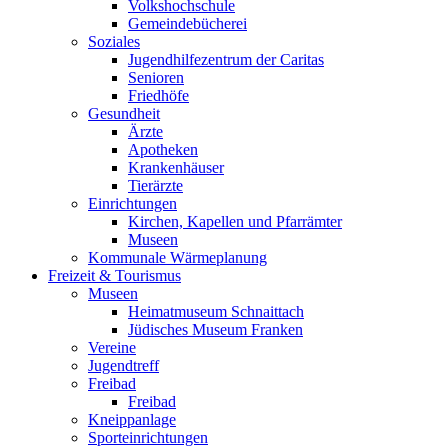
Volkshochschule
Gemeindebücherei
Soziales
Jugendhilfezentrum der Caritas
Senioren
Friedhöfe
Gesundheit
Ärzte
Apotheken
Krankenhäuser
Tierärzte
Einrichtungen
Kirchen, Kapellen und Pfarrämter
Museen
Kommunale Wärmeplanung
Freizeit & Tourismus
Museen
Heimatmuseum Schnaittach
Jüdisches Museum Franken
Vereine
Jugendtreff
Freibad
Freibad
Kneippanlage
Sporteinrichtungen