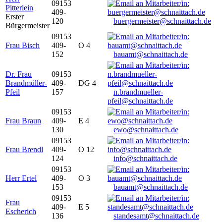
09153
Pitterlein
409-
Erster
120
buergermeister@schnaittach.de
Bürgermeister
09153
Frau Bisch
409-
O 4
152
bauamt@schnaittach.de
Dr. Frau
09153
Brandmüller-
409-
DG 4
Pfeil
157
n.brandmueller-
pfeil@schnaittach.de
09153
Frau Braun
409-
E 4
130
ewo@schnaittach.de
09153
Frau Brendl
409-
O 12
124
info@schnaittach.de
09153
Herr Ertel
409-
O 3
153
bauamt@schnaittach.de
09153
Frau
409-
E 5
Escherich
136
standesamt@schnaittach.de