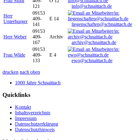
Frau Stöhr
409-
O 12
121
info@schnaittach.de
09153
Herr
409-
E 14
Unterburger
141
liegenschaften@schnaittach.de
09153
Herr Weber
409-
Archiv
167
archiv@schnaittach.de
09153
Frau Wilde
409-
E 4
133
ewo@schnaittach.de
drucken
nach oben
1000 Jahre Schnaittach
Quicklinks
Kontakt
Inhaltsverzeichnis
Impressum
Datenschutzerklärung
Datenschutzhinweis