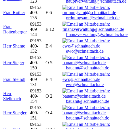
123
hauptverwaltung@schnaittach.de
09153
Frau Rother
409-
E 6
135
ordnungsamt@schnaittach.de
09153
Frau
409-
E 12
Rottenberger
144
finanzverwaltung@schnaittach.de
09153
Herr Shamo
409-
E 4
132
ewo@schnaittach.de
09153
Herr Steger
409-
O 5
150
bauamt@schnaittach.de
09153
Frau Steindl
409-
E 4
131
ewo@schnaittach.de
09153
Herr
409-
O 2
Stellmach
154
bauamt@schnaittach.de
09153
Herr Stiegler
409-
O 4
151
bauamt@schnaittach.de
09153