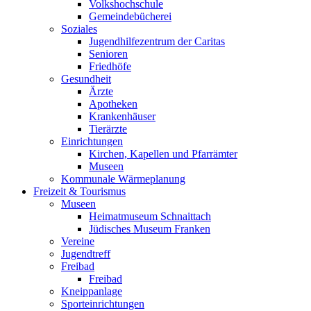
Volkshochschule
Gemeindebücherei
Soziales
Jugendhilfezentrum der Caritas
Senioren
Friedhöfe
Gesundheit
Ärzte
Apotheken
Krankenhäuser
Tierärzte
Einrichtungen
Kirchen, Kapellen und Pfarrämter
Museen
Kommunale Wärmeplanung
Freizeit & Tourismus
Museen
Heimatmuseum Schnaittach
Jüdisches Museum Franken
Vereine
Jugendtreff
Freibad
Freibad
Kneippanlage
Sporteinrichtungen