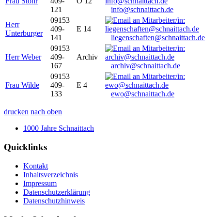
Frau Stöhr
409-
O 12
121
info@schnaittach.de
09153
Herr
409-
E 14
Unterburger
141
liegenschaften@schnaittach.de
09153
Herr Weber
409-
Archiv
167
archiv@schnaittach.de
09153
Frau Wilde
409-
E 4
133
ewo@schnaittach.de
drucken
nach oben
1000 Jahre Schnaittach
Quicklinks
Kontakt
Inhaltsverzeichnis
Impressum
Datenschutzerklärung
Datenschutzhinweis