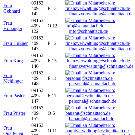
09153
Frau
409-
E 13
Gebhard
142
finanzverwaltung@schnaittach.de
09153
Frau
409-
O 12
Holzinger
122
info@schnaittach.de
09153
Frau Hüßner
409-
E 12
143
finanzverwaltung@schnaittach.de
09153
Frau Karg
409-
E 15
140
finanzverwaltung@schnaittach.de
09153
Frau
409-
E 11
Mehlinger
148
personal@schnaittach.de
09153
Frau Pasler
409-
E 11
147
personal@schnaittach.de
09153
Frau Pfister
409-
O 6
155
bauamt@schnaittach.de
09153
Frau
409-
O 11
Quadvlieg