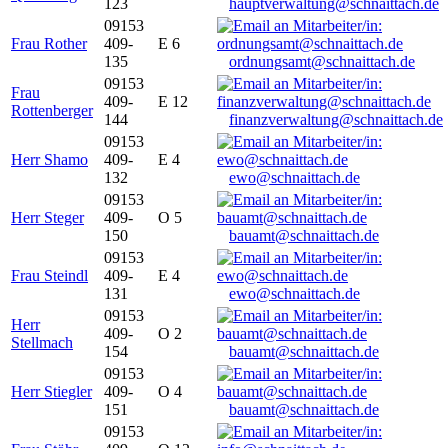
123
hauptverwaltung@schnaittach.de
09153
Frau Rother
409-
E 6
135
ordnungsamt@schnaittach.de
09153
Frau
409-
E 12
Rottenberger
144
finanzverwaltung@schnaittach.de
09153
Herr Shamo
409-
E 4
132
ewo@schnaittach.de
09153
Herr Steger
409-
O 5
150
bauamt@schnaittach.de
09153
Frau Steindl
409-
E 4
131
ewo@schnaittach.de
09153
Herr
409-
O 2
Stellmach
154
bauamt@schnaittach.de
09153
Herr Stiegler
409-
O 4
151
bauamt@schnaittach.de
09153