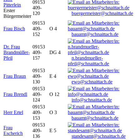
09153
Pitterlein
409-
Erster
120
buergermeister@schnaittach.de
Bürgermeister
09153
Frau Bisch
409-
O 4
152
bauamt@schnaittach.de
Dr. Frau
09153
Brandmüller-
409-
DG 4
Pfeil
157
n.brandmueller-
pfeil@schnaittach.de
09153
Frau Braun
409-
E 4
130
ewo@schnaittach.de
09153
Frau Brendl
409-
O 12
124
info@schnaittach.de
09153
Herr Ertel
409-
O 3
153
bauamt@schnaittach.de
09153
Frau
409-
E 5
Escherich
136
standesamt@schnaittach.de