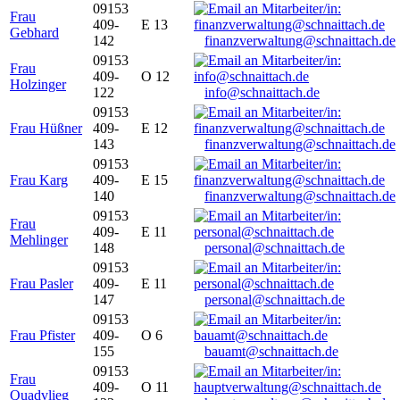
09153
Frau
409-
E 13
Gebhard
142
finanzverwaltung@schnaittach.de
09153
Frau
409-
O 12
Holzinger
122
info@schnaittach.de
09153
Frau Hüßner
409-
E 12
143
finanzverwaltung@schnaittach.de
09153
Frau Karg
409-
E 15
140
finanzverwaltung@schnaittach.de
09153
Frau
409-
E 11
Mehlinger
148
personal@schnaittach.de
09153
Frau Pasler
409-
E 11
147
personal@schnaittach.de
09153
Frau Pfister
409-
O 6
155
bauamt@schnaittach.de
09153
Frau
409-
O 11
Quadvlieg