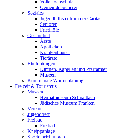
Volkshochschule
Gemeindebücherei
Soziales
Jugendhilfezentrum der Caritas
Senioren
Friedhöfe
Gesundheit
Ärzte
Apotheken
Krankenhäuser
Tierärzte
Einrichtungen
Kirchen, Kapellen und Pfarrämter
Museen
Kommunale Wärmeplanung
Freizeit & Tourismus
Museen
Heimatmuseum Schnaittach
Jüdisches Museum Franken
Vereine
Jugendtreff
Freibad
Freibad
Kneippanlage
Sporteinrichtungen