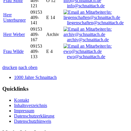
Frau Stöhr
409-
O 12
121
info@schnaittach.de
09153
Herr
409-
E 14
Unterburger
141
liegenschaften@schnaittach.de
09153
Herr Weber
409-
Archiv
167
archiv@schnaittach.de
09153
Frau Wilde
409-
E 4
133
ewo@schnaittach.de
drucken
nach oben
1000 Jahre Schnaittach
Quicklinks
Kontakt
Inhaltsverzeichnis
Impressum
Datenschutzerklärung
Datenschutzhinweis