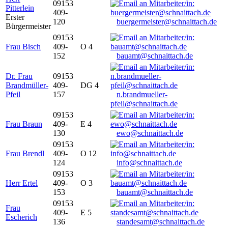
09153
Pitterlein
409-
Erster
120
buergermeister@schnaittach.de
Bürgermeister
09153
Frau Bisch
409-
O 4
152
bauamt@schnaittach.de
Dr. Frau
09153
Brandmüller-
409-
DG 4
Pfeil
157
n.brandmueller-
pfeil@schnaittach.de
09153
Frau Braun
409-
E 4
130
ewo@schnaittach.de
09153
Frau Brendl
409-
O 12
124
info@schnaittach.de
09153
Herr Ertel
409-
O 3
153
bauamt@schnaittach.de
09153
Frau
409-
E 5
Escherich
136
standesamt@schnaittach.de