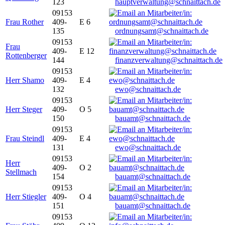
123
hauptverwaltung@schnaittach.de
09153
Frau Rother
409-
E 6
135
ordnungsamt@schnaittach.de
09153
Frau
409-
E 12
Rottenberger
144
finanzverwaltung@schnaittach.de
09153
Herr Shamo
409-
E 4
132
ewo@schnaittach.de
09153
Herr Steger
409-
O 5
150
bauamt@schnaittach.de
09153
Frau Steindl
409-
E 4
131
ewo@schnaittach.de
09153
Herr
409-
O 2
Stellmach
154
bauamt@schnaittach.de
09153
Herr Stiegler
409-
O 4
151
bauamt@schnaittach.de
09153