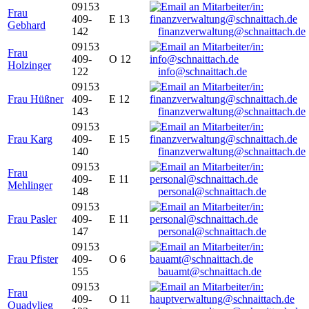
09153
Frau
409-
E 13
Gebhard
142
finanzverwaltung@schnaittach.de
09153
Frau
409-
O 12
Holzinger
122
info@schnaittach.de
09153
Frau Hüßner
409-
E 12
143
finanzverwaltung@schnaittach.de
09153
Frau Karg
409-
E 15
140
finanzverwaltung@schnaittach.de
09153
Frau
409-
E 11
Mehlinger
148
personal@schnaittach.de
09153
Frau Pasler
409-
E 11
147
personal@schnaittach.de
09153
Frau Pfister
409-
O 6
155
bauamt@schnaittach.de
09153
Frau
409-
O 11
Quadvlieg