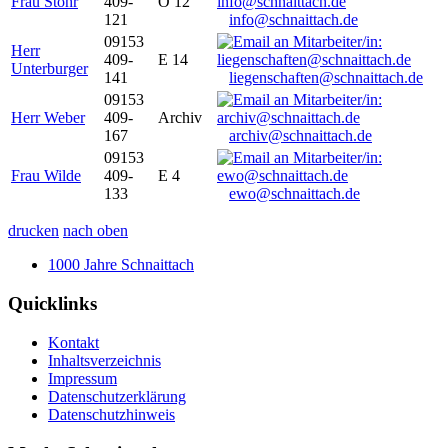
Frau Stöhr
409-
O 12
121
info@schnaittach.de
09153
Herr
409-
E 14
Unterburger
141
liegenschaften@schnaittach.de
09153
Herr Weber
409-
Archiv
167
archiv@schnaittach.de
09153
Frau Wilde
409-
E 4
133
ewo@schnaittach.de
drucken
nach oben
1000 Jahre Schnaittach
Quicklinks
Kontakt
Inhaltsverzeichnis
Impressum
Datenschutzerklärung
Datenschutzhinweis