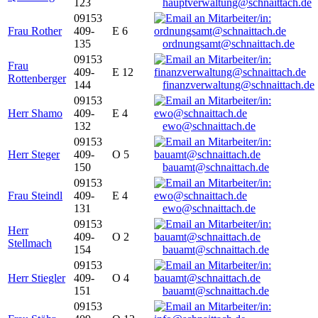
123
hauptverwaltung@schnaittach.de
09153
Frau Rother
409-
E 6
135
ordnungsamt@schnaittach.de
09153
Frau
409-
E 12
Rottenberger
144
finanzverwaltung@schnaittach.de
09153
Herr Shamo
409-
E 4
132
ewo@schnaittach.de
09153
Herr Steger
409-
O 5
150
bauamt@schnaittach.de
09153
Frau Steindl
409-
E 4
131
ewo@schnaittach.de
09153
Herr
409-
O 2
Stellmach
154
bauamt@schnaittach.de
09153
Herr Stiegler
409-
O 4
151
bauamt@schnaittach.de
09153