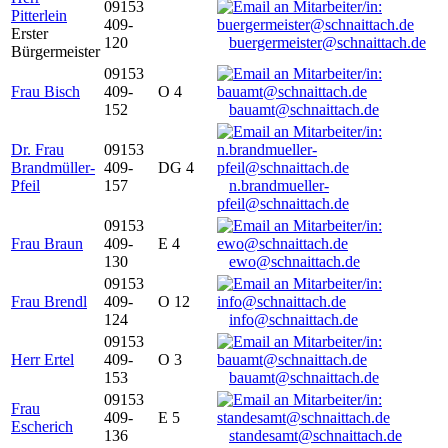
09153
Pitterlein
409-
Erster
120
buergermeister@schnaittach.de
Bürgermeister
09153
Frau Bisch
409-
O 4
152
bauamt@schnaittach.de
Dr. Frau
09153
Brandmüller-
409-
DG 4
Pfeil
157
n.brandmueller-
pfeil@schnaittach.de
09153
Frau Braun
409-
E 4
130
ewo@schnaittach.de
09153
Frau Brendl
409-
O 12
124
info@schnaittach.de
09153
Herr Ertel
409-
O 3
153
bauamt@schnaittach.de
09153
Frau
409-
E 5
Escherich
136
standesamt@schnaittach.de