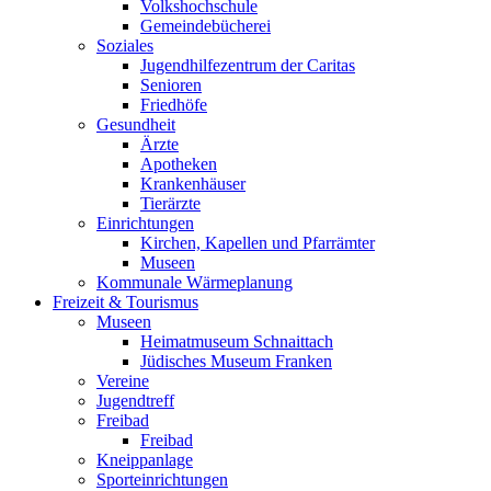
Volkshochschule
Gemeindebücherei
Soziales
Jugendhilfezentrum der Caritas
Senioren
Friedhöfe
Gesundheit
Ärzte
Apotheken
Krankenhäuser
Tierärzte
Einrichtungen
Kirchen, Kapellen und Pfarrämter
Museen
Kommunale Wärmeplanung
Freizeit & Tourismus
Museen
Heimatmuseum Schnaittach
Jüdisches Museum Franken
Vereine
Jugendtreff
Freibad
Freibad
Kneippanlage
Sporteinrichtungen