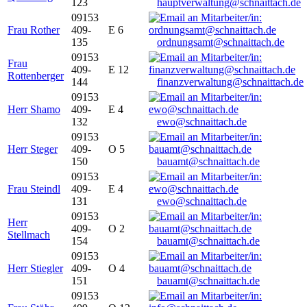
123
hauptverwaltung@schnaittach.de
09153
Frau Rother
409-
E 6
135
ordnungsamt@schnaittach.de
09153
Frau
409-
E 12
Rottenberger
144
finanzverwaltung@schnaittach.de
09153
Herr Shamo
409-
E 4
132
ewo@schnaittach.de
09153
Herr Steger
409-
O 5
150
bauamt@schnaittach.de
09153
Frau Steindl
409-
E 4
131
ewo@schnaittach.de
09153
Herr
409-
O 2
Stellmach
154
bauamt@schnaittach.de
09153
Herr Stiegler
409-
O 4
151
bauamt@schnaittach.de
09153