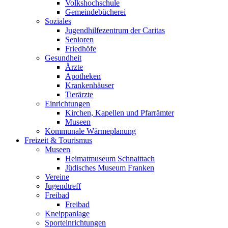
Volkshochschule
Gemeindebücherei
Soziales
Jugendhilfezentrum der Caritas
Senioren
Friedhöfe
Gesundheit
Ärzte
Apotheken
Krankenhäuser
Tierärzte
Einrichtungen
Kirchen, Kapellen und Pfarrämter
Museen
Kommunale Wärmeplanung
Freizeit & Tourismus
Museen
Heimatmuseum Schnaittach
Jüdisches Museum Franken
Vereine
Jugendtreff
Freibad
Freibad
Kneippanlage
Sporteinrichtungen