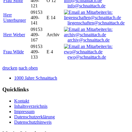
Frau Stöhr
409-
O 12
121
info@schnaittach.de
09153
Herr
409-
E 14
Unterburger
141
liegenschaften@schnaittach.de
09153
Herr Weber
409-
Archiv
167
archiv@schnaittach.de
09153
Frau Wilde
409-
E 4
133
ewo@schnaittach.de
drucken
nach oben
1000 Jahre Schnaittach
Quicklinks
Kontakt
Inhaltsverzeichnis
Impressum
Datenschutzerklärung
Datenschutzhinweis