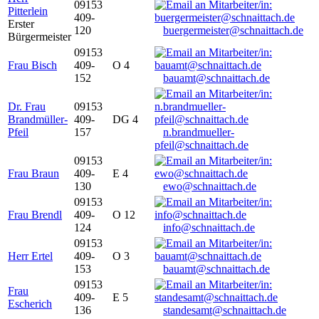
09153
Pitterlein
409-
Erster
120
buergermeister@schnaittach.de
Bürgermeister
09153
Frau Bisch
409-
O 4
152
bauamt@schnaittach.de
Dr. Frau
09153
Brandmüller-
409-
DG 4
Pfeil
157
n.brandmueller-
pfeil@schnaittach.de
09153
Frau Braun
409-
E 4
130
ewo@schnaittach.de
09153
Frau Brendl
409-
O 12
124
info@schnaittach.de
09153
Herr Ertel
409-
O 3
153
bauamt@schnaittach.de
09153
Frau
409-
E 5
Escherich
136
standesamt@schnaittach.de