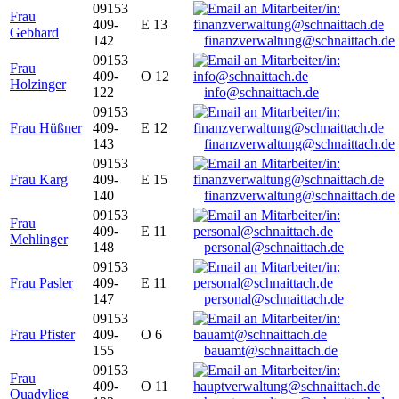
09153
Frau
409-
E 13
Gebhard
142
finanzverwaltung@schnaittach.de
09153
Frau
409-
O 12
Holzinger
122
info@schnaittach.de
09153
Frau Hüßner
409-
E 12
143
finanzverwaltung@schnaittach.de
09153
Frau Karg
409-
E 15
140
finanzverwaltung@schnaittach.de
09153
Frau
409-
E 11
Mehlinger
148
personal@schnaittach.de
09153
Frau Pasler
409-
E 11
147
personal@schnaittach.de
09153
Frau Pfister
409-
O 6
155
bauamt@schnaittach.de
09153
Frau
409-
O 11
Quadvlieg