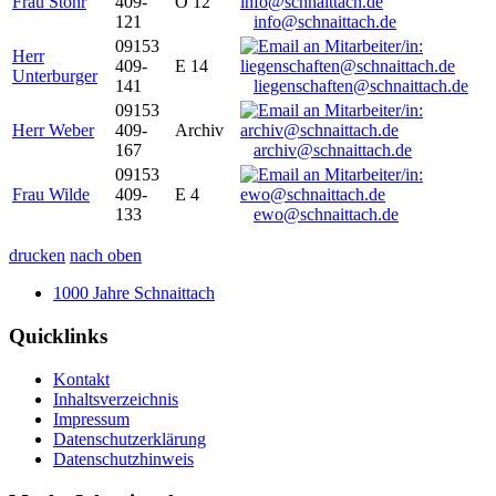
Frau Stöhr
409-
O 12
121
info@schnaittach.de
09153
Herr
409-
E 14
Unterburger
141
liegenschaften@schnaittach.de
09153
Herr Weber
409-
Archiv
167
archiv@schnaittach.de
09153
Frau Wilde
409-
E 4
133
ewo@schnaittach.de
drucken
nach oben
1000 Jahre Schnaittach
Quicklinks
Kontakt
Inhaltsverzeichnis
Impressum
Datenschutzerklärung
Datenschutzhinweis