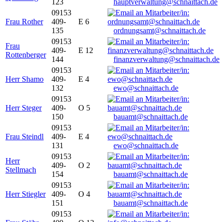
123
hauptverwaltung@schnaittach.de
09153
Frau Rother
409-
E 6
135
ordnungsamt@schnaittach.de
09153
Frau
409-
E 12
Rottenberger
144
finanzverwaltung@schnaittach.de
09153
Herr Shamo
409-
E 4
132
ewo@schnaittach.de
09153
Herr Steger
409-
O 5
150
bauamt@schnaittach.de
09153
Frau Steindl
409-
E 4
131
ewo@schnaittach.de
09153
Herr
409-
O 2
Stellmach
154
bauamt@schnaittach.de
09153
Herr Stiegler
409-
O 4
151
bauamt@schnaittach.de
09153