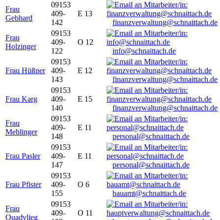
09153
Frau
409-
E 13
Gebhard
142
finanzverwaltung@schnaittach.de
09153
Frau
409-
O 12
Holzinger
122
info@schnaittach.de
09153
Frau Hüßner
409-
E 12
143
finanzverwaltung@schnaittach.de
09153
Frau Karg
409-
E 15
140
finanzverwaltung@schnaittach.de
09153
Frau
409-
E 11
Mehlinger
148
personal@schnaittach.de
09153
Frau Pasler
409-
E 11
147
personal@schnaittach.de
09153
Frau Pfister
409-
O 6
155
bauamt@schnaittach.de
09153
Frau
409-
O 11
Quadvlieg