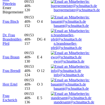
09153
Pitterlein
409-
Erster
120
buergermeister@schnaittach.de
Bürgermeister
09153
Frau Bisch
409-
O 4
152
bauamt@schnaittach.de
Dr. Frau
09153
Brandmüller-
409-
DG 4
Pfeil
157
n.brandmueller-
pfeil@schnaittach.de
09153
Frau Braun
409-
E 4
130
ewo@schnaittach.de
09153
Frau Brendl
409-
O 12
124
info@schnaittach.de
09153
Herr Ertel
409-
O 3
153
bauamt@schnaittach.de
09153
Frau
409-
E 5
Escherich
136
standesamt@schnaittach.de