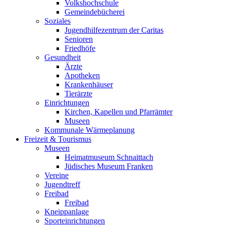
Volkshochschule
Gemeindebücherei
Soziales
Jugendhilfezentrum der Caritas
Senioren
Friedhöfe
Gesundheit
Ärzte
Apotheken
Krankenhäuser
Tierärzte
Einrichtungen
Kirchen, Kapellen und Pfarrämter
Museen
Kommunale Wärmeplanung
Freizeit & Tourismus
Museen
Heimatmuseum Schnaittach
Jüdisches Museum Franken
Vereine
Jugendtreff
Freibad
Freibad
Kneippanlage
Sporteinrichtungen