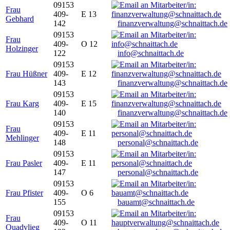
09153
Frau
409-
E 13
Gebhard
142
finanzverwaltung@schnaittach.de
09153
Frau
409-
O 12
Holzinger
122
info@schnaittach.de
09153
Frau Hüßner
409-
E 12
143
finanzverwaltung@schnaittach.de
09153
Frau Karg
409-
E 15
140
finanzverwaltung@schnaittach.de
09153
Frau
409-
E 11
Mehlinger
148
personal@schnaittach.de
09153
Frau Pasler
409-
E 11
147
personal@schnaittach.de
09153
Frau Pfister
409-
O 6
155
bauamt@schnaittach.de
09153
Frau
409-
O 11
Quadvlieg