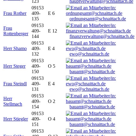
123
hauptverwaltung@schnaittach.de
09153
Frau Rother
409-
E 6
135
ordnungsamt@schnaittach.de
09153
Frau
409-
E 12
Rottenberger
144
finanzverwaltung@schnaittach.de
09153
Herr Shamo
409-
E 4
132
ewo@schnaittach.de
09153
Herr Steger
409-
O 5
150
bauamt@schnaittach.de
09153
Frau Steindl
409-
E 4
131
ewo@schnaittach.de
09153
Herr
409-
O 2
Stellmach
154
bauamt@schnaittach.de
09153
Herr Stiegler
409-
O 4
151
bauamt@schnaittach.de
09153