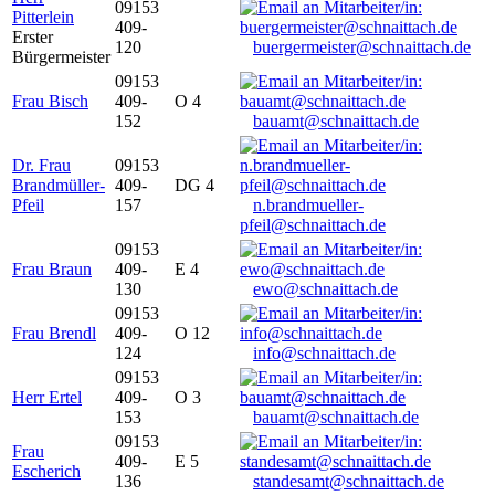
09153
Pitterlein
409-
Erster
120
buergermeister@schnaittach.de
Bürgermeister
09153
Frau Bisch
409-
O 4
152
bauamt@schnaittach.de
Dr. Frau
09153
Brandmüller-
409-
DG 4
Pfeil
157
n.brandmueller-
pfeil@schnaittach.de
09153
Frau Braun
409-
E 4
130
ewo@schnaittach.de
09153
Frau Brendl
409-
O 12
124
info@schnaittach.de
09153
Herr Ertel
409-
O 3
153
bauamt@schnaittach.de
09153
Frau
409-
E 5
Escherich
136
standesamt@schnaittach.de