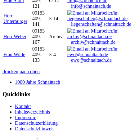
Frau Stöhr
409-
O 12
121
info@schnaittach.de
09153
Herr
409-
E 14
Unterburger
141
liegenschaften@schnaittach.de
09153
Herr Weber
409-
Archiv
167
archiv@schnaittach.de
09153
Frau Wilde
409-
E 4
133
ewo@schnaittach.de
drucken
nach oben
1000 Jahre Schnaittach
Quicklinks
Kontakt
Inhaltsverzeichnis
Impressum
Datenschutzerklärung
Datenschutzhinweis