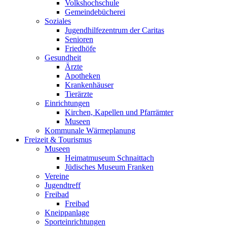
Volkshochschule
Gemeindebücherei
Soziales
Jugendhilfezentrum der Caritas
Senioren
Friedhöfe
Gesundheit
Ärzte
Apotheken
Krankenhäuser
Tierärzte
Einrichtungen
Kirchen, Kapellen und Pfarrämter
Museen
Kommunale Wärmeplanung
Freizeit & Tourismus
Museen
Heimatmuseum Schnaittach
Jüdisches Museum Franken
Vereine
Jugendtreff
Freibad
Freibad
Kneippanlage
Sporteinrichtungen