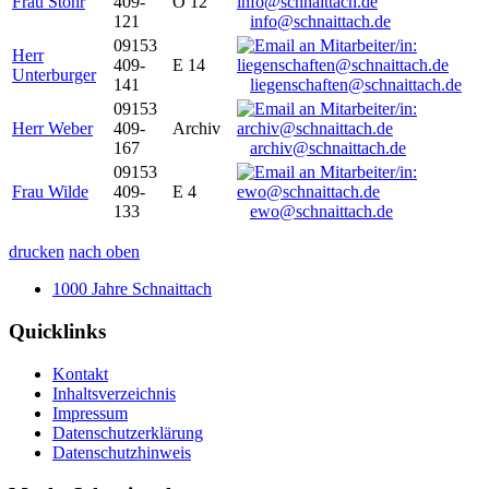
Frau Stöhr
409-
O 12
121
info@schnaittach.de
09153
Herr
409-
E 14
Unterburger
141
liegenschaften@schnaittach.de
09153
Herr Weber
409-
Archiv
167
archiv@schnaittach.de
09153
Frau Wilde
409-
E 4
133
ewo@schnaittach.de
drucken
nach oben
1000 Jahre Schnaittach
Quicklinks
Kontakt
Inhaltsverzeichnis
Impressum
Datenschutzerklärung
Datenschutzhinweis