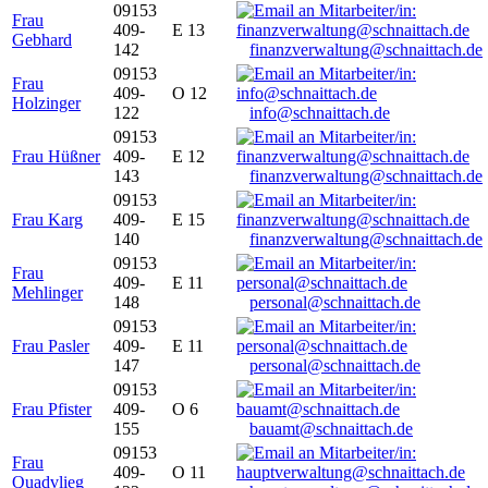
09153
Frau
409-
E 13
Gebhard
142
finanzverwaltung@schnaittach.de
09153
Frau
409-
O 12
Holzinger
122
info@schnaittach.de
09153
Frau Hüßner
409-
E 12
143
finanzverwaltung@schnaittach.de
09153
Frau Karg
409-
E 15
140
finanzverwaltung@schnaittach.de
09153
Frau
409-
E 11
Mehlinger
148
personal@schnaittach.de
09153
Frau Pasler
409-
E 11
147
personal@schnaittach.de
09153
Frau Pfister
409-
O 6
155
bauamt@schnaittach.de
09153
Frau
409-
O 11
Quadvlieg