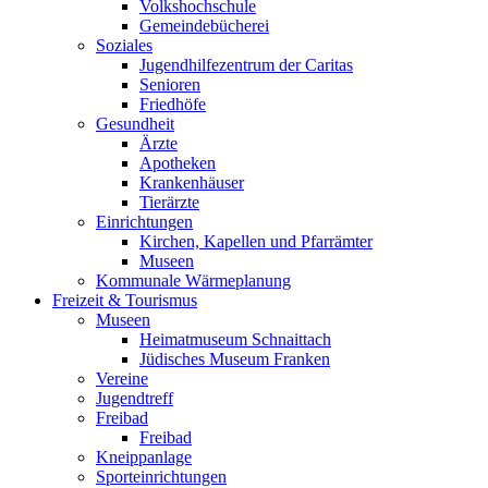
Volkshochschule
Gemeindebücherei
Soziales
Jugendhilfezentrum der Caritas
Senioren
Friedhöfe
Gesundheit
Ärzte
Apotheken
Krankenhäuser
Tierärzte
Einrichtungen
Kirchen, Kapellen und Pfarrämter
Museen
Kommunale Wärmeplanung
Freizeit & Tourismus
Museen
Heimatmuseum Schnaittach
Jüdisches Museum Franken
Vereine
Jugendtreff
Freibad
Freibad
Kneippanlage
Sporteinrichtungen