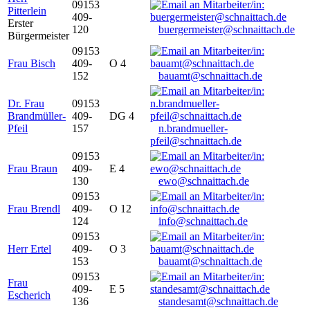
09153
Pitterlein
409-
Erster
120
buergermeister@schnaittach.de
Bürgermeister
09153
Frau Bisch
409-
O 4
152
bauamt@schnaittach.de
Dr. Frau
09153
Brandmüller-
409-
DG 4
Pfeil
157
n.brandmueller-
pfeil@schnaittach.de
09153
Frau Braun
409-
E 4
130
ewo@schnaittach.de
09153
Frau Brendl
409-
O 12
124
info@schnaittach.de
09153
Herr Ertel
409-
O 3
153
bauamt@schnaittach.de
09153
Frau
409-
E 5
Escherich
136
standesamt@schnaittach.de