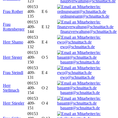
123
hauptverwaltung@schnaittach.de
09153
Frau Rother
409-
E 6
135
ordnungsamt@schnaittach.de
09153
Frau
409-
E 12
Rottenberger
144
finanzverwaltung@schnaittach.de
09153
Herr Shamo
409-
E 4
132
ewo@schnaittach.de
09153
Herr Steger
409-
O 5
150
bauamt@schnaittach.de
09153
Frau Steindl
409-
E 4
131
ewo@schnaittach.de
09153
Herr
409-
O 2
Stellmach
154
bauamt@schnaittach.de
09153
Herr Stiegler
409-
O 4
151
bauamt@schnaittach.de
09153