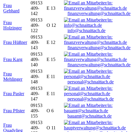
09153
Frau
409-
E 13
Gebhard
142
finanzverwaltung@schnaittach.de
09153
Frau
409-
O 12
Holzinger
122
info@schnaittach.de
09153
Frau Hüßner
409-
E 12
143
finanzverwaltung@schnaittach.de
09153
Frau Karg
409-
E 15
140
finanzverwaltung@schnaittach.de
09153
Frau
409-
E 11
Mehlinger
148
personal@schnaittach.de
09153
Frau Pasler
409-
E 11
147
personal@schnaittach.de
09153
Frau Pfister
409-
O 6
155
bauamt@schnaittach.de
09153
Frau
409-
O 11
Quadvlieg