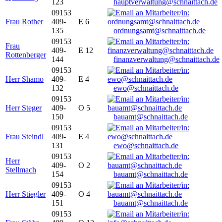
123
hauptverwaltung@schnaittach.de
09153
Frau Rother
409-
E 6
135
ordnungsamt@schnaittach.de
09153
Frau
409-
E 12
Rottenberger
144
finanzverwaltung@schnaittach.de
09153
Herr Shamo
409-
E 4
132
ewo@schnaittach.de
09153
Herr Steger
409-
O 5
150
bauamt@schnaittach.de
09153
Frau Steindl
409-
E 4
131
ewo@schnaittach.de
09153
Herr
409-
O 2
Stellmach
154
bauamt@schnaittach.de
09153
Herr Stiegler
409-
O 4
151
bauamt@schnaittach.de
09153