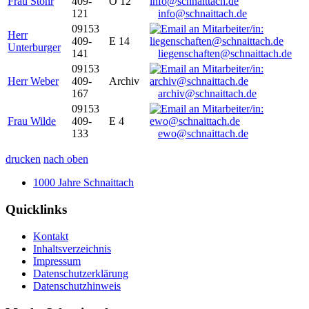
Frau Stöhr
409-
O 12
121
info@schnaittach.de
09153
Herr
409-
E 14
Unterburger
141
liegenschaften@schnaittach.de
09153
Herr Weber
409-
Archiv
167
archiv@schnaittach.de
09153
Frau Wilde
409-
E 4
133
ewo@schnaittach.de
drucken
nach oben
1000 Jahre Schnaittach
Quicklinks
Kontakt
Inhaltsverzeichnis
Impressum
Datenschutzerklärung
Datenschutzhinweis