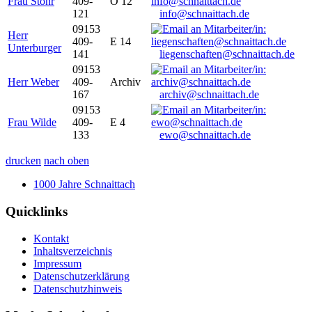
Frau Stöhr
409-
O 12
121
info@schnaittach.de
09153
Herr
409-
E 14
Unterburger
141
liegenschaften@schnaittach.de
09153
Herr Weber
409-
Archiv
167
archiv@schnaittach.de
09153
Frau Wilde
409-
E 4
133
ewo@schnaittach.de
drucken
nach oben
1000 Jahre Schnaittach
Quicklinks
Kontakt
Inhaltsverzeichnis
Impressum
Datenschutzerklärung
Datenschutzhinweis