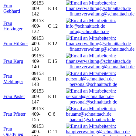
09153
Frau
409-
E 13
Gebhard
142
finanzverwaltung@schnaittach.de
09153
Frau
409-
O 12
Holzinger
122
info@schnaittach.de
09153
Frau Hüßner
409-
E 12
143
finanzverwaltung@schnaittach.de
09153
Frau Karg
409-
E 15
140
finanzverwaltung@schnaittach.de
09153
Frau
409-
E 11
Mehlinger
148
personal@schnaittach.de
09153
Frau Pasler
409-
E 11
147
personal@schnaittach.de
09153
Frau Pfister
409-
O 6
155
bauamt@schnaittach.de
09153
Frau
409-
O 11
Quadvlieg