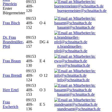
09153
Pitterlein
409-
Erster
120
buergermeister@schnaittach.de
Bürgermeister
09153
Frau Bisch
409-
O 4
152
bauamt@schnaittach.de
Dr. Frau
09153
Brandmüller-
409-
DG 4
Pfeil
157
n.brandmueller-
pfeil@schnaittach.de
09153
Frau Braun
409-
E 4
130
ewo@schnaittach.de
09153
Frau Brendl
409-
O 12
124
info@schnaittach.de
09153
Herr Ertel
409-
O 3
153
bauamt@schnaittach.de
09153
Frau
409-
E 5
Escherich
136
standesamt@schnaittach.de