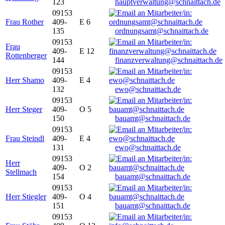
123
hauptverwaltung@schnaittach.de
09153
Frau Rother
409-
E 6
135
ordnungsamt@schnaittach.de
09153
Frau
409-
E 12
Rottenberger
144
finanzverwaltung@schnaittach.de
09153
Herr Shamo
409-
E 4
132
ewo@schnaittach.de
09153
Herr Steger
409-
O 5
150
bauamt@schnaittach.de
09153
Frau Steindl
409-
E 4
131
ewo@schnaittach.de
09153
Herr
409-
O 2
Stellmach
154
bauamt@schnaittach.de
09153
Herr Stiegler
409-
O 4
151
bauamt@schnaittach.de
09153