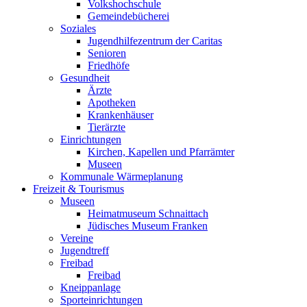
Volkshochschule
Gemeindebücherei
Soziales
Jugendhilfezentrum der Caritas
Senioren
Friedhöfe
Gesundheit
Ärzte
Apotheken
Krankenhäuser
Tierärzte
Einrichtungen
Kirchen, Kapellen und Pfarrämter
Museen
Kommunale Wärmeplanung
Freizeit & Tourismus
Museen
Heimatmuseum Schnaittach
Jüdisches Museum Franken
Vereine
Jugendtreff
Freibad
Freibad
Kneippanlage
Sporteinrichtungen