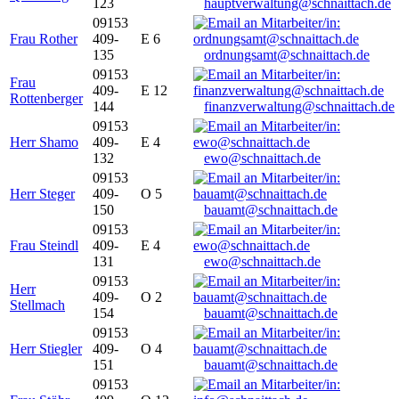
123
hauptverwaltung@schnaittach.de
09153
Frau Rother
409-
E 6
135
ordnungsamt@schnaittach.de
09153
Frau
409-
E 12
Rottenberger
144
finanzverwaltung@schnaittach.de
09153
Herr Shamo
409-
E 4
132
ewo@schnaittach.de
09153
Herr Steger
409-
O 5
150
bauamt@schnaittach.de
09153
Frau Steindl
409-
E 4
131
ewo@schnaittach.de
09153
Herr
409-
O 2
Stellmach
154
bauamt@schnaittach.de
09153
Herr Stiegler
409-
O 4
151
bauamt@schnaittach.de
09153