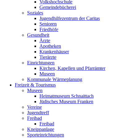
Volkshochschule
Gemeindebücherei
Soziales
Jugendhilfezentrum der Caritas
Senioren
Friedhöfe
Gesundheit
Ärzte
Apotheken
Krankenhäuser
Tierärzte
Einrichtungen
Kirchen, Kapellen und Pfarrämter
Museen
Kommunale Wärmeplanung
Freizeit & Tourismus
Museen
Heimatmuseum Schnaittach
Jüdisches Museum Franken
Vereine
Jugendtreff
Freibad
Freibad
Kneippanlage
Sporteinrichtungen