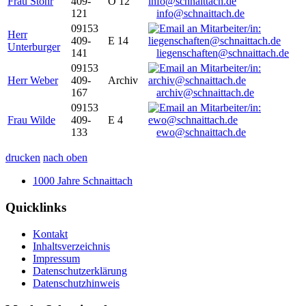
Frau Stöhr
409-
O 12
121
info@schnaittach.de
09153
Herr
409-
E 14
Unterburger
141
liegenschaften@schnaittach.de
09153
Herr Weber
409-
Archiv
167
archiv@schnaittach.de
09153
Frau Wilde
409-
E 4
133
ewo@schnaittach.de
drucken
nach oben
1000 Jahre Schnaittach
Quicklinks
Kontakt
Inhaltsverzeichnis
Impressum
Datenschutzerklärung
Datenschutzhinweis