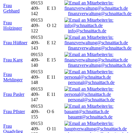
09153
Frau
409-
E 13
Gebhard
142
finanzverwaltung@schnaittach.de
09153
Frau
409-
O 12
Holzinger
122
info@schnaittach.de
09153
Frau Hüßner
409-
E 12
143
finanzverwaltung@schnaittach.de
09153
Frau Karg
409-
E 15
140
finanzverwaltung@schnaittach.de
09153
Frau
409-
E 11
Mehlinger
148
personal@schnaittach.de
09153
Frau Pasler
409-
E 11
147
personal@schnaittach.de
09153
Frau Pfister
409-
O 6
155
bauamt@schnaittach.de
09153
Frau
409-
O 11
Quadvlieg