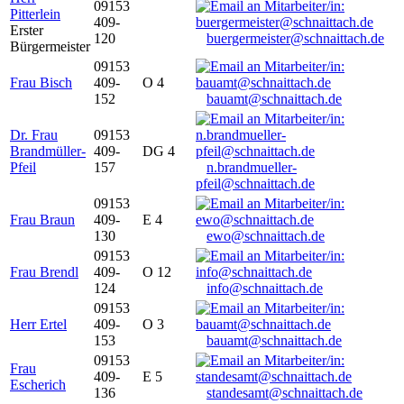
09153
Pitterlein
409-
Erster
120
buergermeister@schnaittach.de
Bürgermeister
09153
Frau Bisch
409-
O 4
152
bauamt@schnaittach.de
Dr. Frau
09153
Brandmüller-
409-
DG 4
Pfeil
157
n.brandmueller-
pfeil@schnaittach.de
09153
Frau Braun
409-
E 4
130
ewo@schnaittach.de
09153
Frau Brendl
409-
O 12
124
info@schnaittach.de
09153
Herr Ertel
409-
O 3
153
bauamt@schnaittach.de
09153
Frau
409-
E 5
Escherich
136
standesamt@schnaittach.de