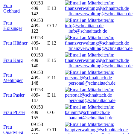
09153
Frau
409-
E 13
Gebhard
142
finanzverwaltung@schnaittach.de
09153
Frau
409-
O 12
Holzinger
122
info@schnaittach.de
09153
Frau Hüßner
409-
E 12
143
finanzverwaltung@schnaittach.de
09153
Frau Karg
409-
E 15
140
finanzverwaltung@schnaittach.de
09153
Frau
409-
E 11
Mehlinger
148
personal@schnaittach.de
09153
Frau Pasler
409-
E 11
147
personal@schnaittach.de
09153
Frau Pfister
409-
O 6
155
bauamt@schnaittach.de
09153
Frau
409-
O 11
Quadvlieg