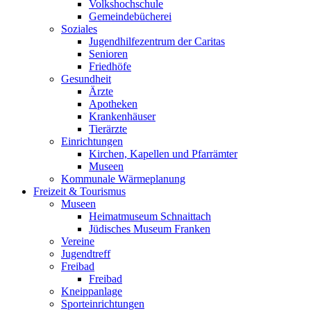
Volkshochschule
Gemeindebücherei
Soziales
Jugendhilfezentrum der Caritas
Senioren
Friedhöfe
Gesundheit
Ärzte
Apotheken
Krankenhäuser
Tierärzte
Einrichtungen
Kirchen, Kapellen und Pfarrämter
Museen
Kommunale Wärmeplanung
Freizeit & Tourismus
Museen
Heimatmuseum Schnaittach
Jüdisches Museum Franken
Vereine
Jugendtreff
Freibad
Freibad
Kneippanlage
Sporteinrichtungen