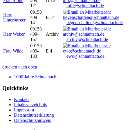
Frau Stöhr
409-
O 12
121
info@schnaittach.de
09153
Herr
409-
E 14
Unterburger
141
liegenschaften@schnaittach.de
09153
Herr Weber
409-
Archiv
167
archiv@schnaittach.de
09153
Frau Wilde
409-
E 4
133
ewo@schnaittach.de
drucken
nach oben
1000 Jahre Schnaittach
Quicklinks
Kontakt
Inhaltsverzeichnis
Impressum
Datenschutzerklärung
Datenschutzhinweis