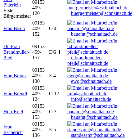
09153
Pitterlein
409-
Erster
120
buergermeister@schnaittach.de
Bürgermeister
09153
Frau Bisch
409-
O 4
152
bauamt@schnaittach.de
Dr. Frau
09153
Brandmüller-
409-
DG 4
Pfeil
157
n.brandmueller-
pfeil@schnaittach.de
09153
Frau Braun
409-
E 4
130
ewo@schnaittach.de
09153
Frau Brendl
409-
O 12
124
info@schnaittach.de
09153
Herr Ertel
409-
O 3
153
bauamt@schnaittach.de
09153
Frau
409-
E 5
Escherich
136
standesamt@schnaittach.de