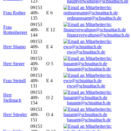
123
hauptverwaltung@schnaittach.de
09153
Frau Rother
409-
E 6
135
ordnungsamt@schnaittach.de
09153
Frau
409-
E 12
Rottenberger
144
finanzverwaltung@schnaittach.de
09153
Herr Shamo
409-
E 4
132
ewo@schnaittach.de
09153
Herr Steger
409-
O 5
150
bauamt@schnaittach.de
09153
Frau Steindl
409-
E 4
131
ewo@schnaittach.de
09153
Herr
409-
O 2
Stellmach
154
bauamt@schnaittach.de
09153
Herr Stiegler
409-
O 4
151
bauamt@schnaittach.de
09153