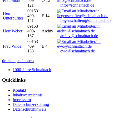
Frau Stöhr
409-
O 12
121
info@schnaittach.de
09153
Herr
409-
E 14
Unterburger
141
liegenschaften@schnaittach.de
09153
Herr Weber
409-
Archiv
167
archiv@schnaittach.de
09153
Frau Wilde
409-
E 4
133
ewo@schnaittach.de
drucken
nach oben
1000 Jahre Schnaittach
Quicklinks
Kontakt
Inhaltsverzeichnis
Impressum
Datenschutzerklärung
Datenschutzhinweis