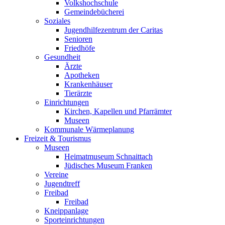
Volkshochschule
Gemeindebücherei
Soziales
Jugendhilfezentrum der Caritas
Senioren
Friedhöfe
Gesundheit
Ärzte
Apotheken
Krankenhäuser
Tierärzte
Einrichtungen
Kirchen, Kapellen und Pfarrämter
Museen
Kommunale Wärmeplanung
Freizeit & Tourismus
Museen
Heimatmuseum Schnaittach
Jüdisches Museum Franken
Vereine
Jugendtreff
Freibad
Freibad
Kneippanlage
Sporteinrichtungen