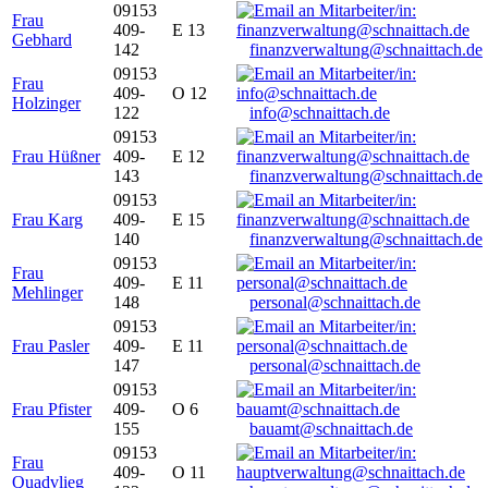
09153
Frau
409-
E 13
Gebhard
142
finanzverwaltung@schnaittach.de
09153
Frau
409-
O 12
Holzinger
122
info@schnaittach.de
09153
Frau Hüßner
409-
E 12
143
finanzverwaltung@schnaittach.de
09153
Frau Karg
409-
E 15
140
finanzverwaltung@schnaittach.de
09153
Frau
409-
E 11
Mehlinger
148
personal@schnaittach.de
09153
Frau Pasler
409-
E 11
147
personal@schnaittach.de
09153
Frau Pfister
409-
O 6
155
bauamt@schnaittach.de
09153
Frau
409-
O 11
Quadvlieg