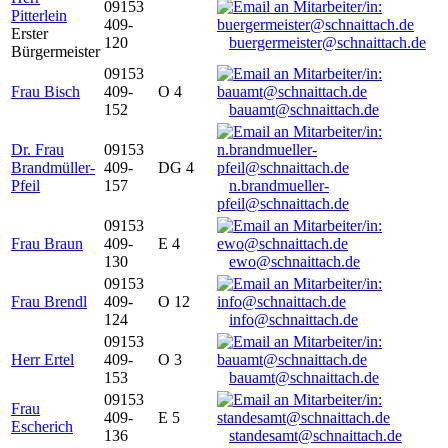
09153
Pitterlein
409-
Erster
120
buergermeister@schnaittach.de
Bürgermeister
09153
Frau Bisch
409-
O 4
152
bauamt@schnaittach.de
Dr. Frau
09153
Brandmüller-
409-
DG 4
Pfeil
157
n.brandmueller-
pfeil@schnaittach.de
09153
Frau Braun
409-
E 4
130
ewo@schnaittach.de
09153
Frau Brendl
409-
O 12
124
info@schnaittach.de
09153
Herr Ertel
409-
O 3
153
bauamt@schnaittach.de
09153
Frau
409-
E 5
Escherich
136
standesamt@schnaittach.de