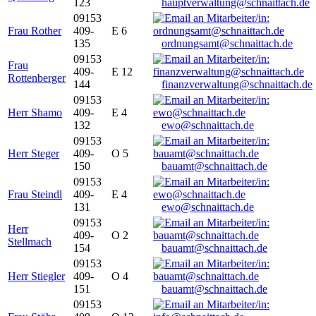
123
hauptverwaltung@schnaittach.de
09153
Frau Rother
409-
E 6
135
ordnungsamt@schnaittach.de
09153
Frau
409-
E 12
Rottenberger
144
finanzverwaltung@schnaittach.de
09153
Herr Shamo
409-
E 4
132
ewo@schnaittach.de
09153
Herr Steger
409-
O 5
150
bauamt@schnaittach.de
09153
Frau Steindl
409-
E 4
131
ewo@schnaittach.de
09153
Herr
409-
O 2
Stellmach
154
bauamt@schnaittach.de
09153
Herr Stiegler
409-
O 4
151
bauamt@schnaittach.de
09153