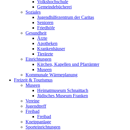
Volkshochschule
Gemeindebücherei
Soziales
Jugendhilfezentrum der Caritas
Senioren
Friedhöfe
Gesundheit
Ärzte
Apotheken
Krankenhäuser
Tierärzte
Einrichtungen
Kirchen, Kapellen und Pfarrämter
Museen
Kommunale Wärmeplanung
Freizeit & Tourismus
Museen
Heimatmuseum Schnaittach
Jüdisches Museum Franken
Vereine
Jugendtreff
Freibad
Freibad
Kneippanlage
Sporteinrichtungen