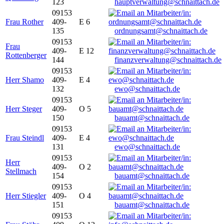
123
hauptverwaltung@schnaittach.de
09153
Frau Rother
409-
E 6
135
ordnungsamt@schnaittach.de
09153
Frau
409-
E 12
Rottenberger
144
finanzverwaltung@schnaittach.de
09153
Herr Shamo
409-
E 4
132
ewo@schnaittach.de
09153
Herr Steger
409-
O 5
150
bauamt@schnaittach.de
09153
Frau Steindl
409-
E 4
131
ewo@schnaittach.de
09153
Herr
409-
O 2
Stellmach
154
bauamt@schnaittach.de
09153
Herr Stiegler
409-
O 4
151
bauamt@schnaittach.de
09153