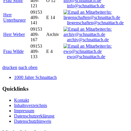
Frau Stöhr
409-
O 12
121
info@schnaittach.de
09153
Herr
409-
E 14
Unterburger
141
liegenschaften@schnaittach.de
09153
Herr Weber
409-
Archiv
167
archiv@schnaittach.de
09153
Frau Wilde
409-
E 4
133
ewo@schnaittach.de
drucken
nach oben
1000 Jahre Schnaittach
Quicklinks
Kontakt
Inhaltsverzeichnis
Impressum
Datenschutzerklärung
Datenschutzhinweis