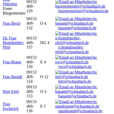
09153
Pitterlein
409-
Erster
120
buergermeister@schnaittach.de
Bürgermeister
09153
Frau Bisch
409-
O 4
152
bauamt@schnaittach.de
Dr. Frau
09153
Brandmüller-
409-
DG 4
Pfeil
157
n.brandmueller-
pfeil@schnaittach.de
09153
Frau Braun
409-
E 4
130
ewo@schnaittach.de
09153
Frau Brendl
409-
O 12
124
info@schnaittach.de
09153
Herr Ertel
409-
O 3
153
bauamt@schnaittach.de
09153
Frau
409-
E 5
Escherich
136
standesamt@schnaittach.de