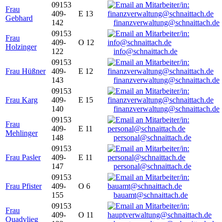
09153
Frau
409-
E 13
Gebhard
142
finanzverwaltung@schnaittach.de
09153
Frau
409-
O 12
Holzinger
122
info@schnaittach.de
09153
Frau Hüßner
409-
E 12
143
finanzverwaltung@schnaittach.de
09153
Frau Karg
409-
E 15
140
finanzverwaltung@schnaittach.de
09153
Frau
409-
E 11
Mehlinger
148
personal@schnaittach.de
09153
Frau Pasler
409-
E 11
147
personal@schnaittach.de
09153
Frau Pfister
409-
O 6
155
bauamt@schnaittach.de
09153
Frau
409-
O 11
Quadvlieg