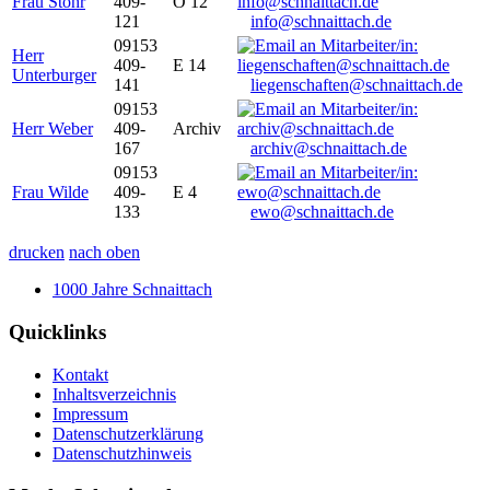
Frau Stöhr
409-
O 12
121
info@schnaittach.de
09153
Herr
409-
E 14
Unterburger
141
liegenschaften@schnaittach.de
09153
Herr Weber
409-
Archiv
167
archiv@schnaittach.de
09153
Frau Wilde
409-
E 4
133
ewo@schnaittach.de
drucken
nach oben
1000 Jahre Schnaittach
Quicklinks
Kontakt
Inhaltsverzeichnis
Impressum
Datenschutzerklärung
Datenschutzhinweis