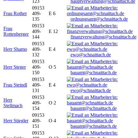
123
hauptverwaltung@schnaittach.de
09153
Frau Rother
409-
E 6
135
ordnungsamt@schnaittach.de
09153
Frau
409-
E 12
Rottenberger
144
finanzverwaltung@schnaittach.de
09153
Herr Shamo
409-
E 4
132
ewo@schnaittach.de
09153
Herr Steger
409-
O 5
150
bauamt@schnaittach.de
09153
Frau Steindl
409-
E 4
131
ewo@schnaittach.de
09153
Herr
409-
O 2
Stellmach
154
bauamt@schnaittach.de
09153
Herr Stiegler
409-
O 4
151
bauamt@schnaittach.de
09153