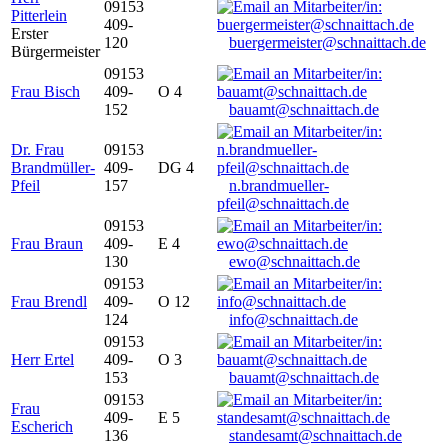
09153
Pitterlein
409-
Erster
120
buergermeister@schnaittach.de
Bürgermeister
09153
Frau Bisch
409-
O 4
152
bauamt@schnaittach.de
Dr. Frau
09153
Brandmüller-
409-
DG 4
Pfeil
157
n.brandmueller-
pfeil@schnaittach.de
09153
Frau Braun
409-
E 4
130
ewo@schnaittach.de
09153
Frau Brendl
409-
O 12
124
info@schnaittach.de
09153
Herr Ertel
409-
O 3
153
bauamt@schnaittach.de
09153
Frau
409-
E 5
Escherich
136
standesamt@schnaittach.de