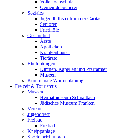
Volkshochschule
Gemeindebücherei
Soziales
Jugendhilfezentrum der Caritas
Senioren
Friedhöfe
Gesundheit
Ärzte
Apotheken
Krankenhäuser
Tierärzte
Einrichtungen
Kirchen, Kapellen und Pfarrämter
Museen
Kommunale Wärmeplanung
Freizeit & Tourismus
Museen
Heimatmuseum Schnaittach
Jüdisches Museum Franken
Vereine
Jugendtreff
Freibad
Freibad
Kneippanlage
Sporteinrichtungen