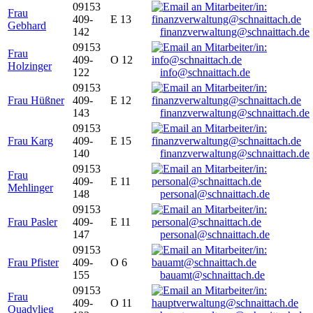
09153
Frau
409-
E 13
Gebhard
142
finanzverwaltung@schnaittach.de
09153
Frau
409-
O 12
Holzinger
122
info@schnaittach.de
09153
Frau Hüßner
409-
E 12
143
finanzverwaltung@schnaittach.de
09153
Frau Karg
409-
E 15
140
finanzverwaltung@schnaittach.de
09153
Frau
409-
E 11
Mehlinger
148
personal@schnaittach.de
09153
Frau Pasler
409-
E 11
147
personal@schnaittach.de
09153
Frau Pfister
409-
O 6
155
bauamt@schnaittach.de
09153
Frau
409-
O 11
Quadvlieg