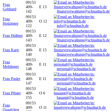
09153
Frau
409-
E 13
Gebhard
142
finanzverwaltung@schnaittach.de
09153
Frau
409-
O 12
Holzinger
122
info@schnaittach.de
09153
Frau Hüßner
409-
E 12
143
finanzverwaltung@schnaittach.de
09153
Frau Karg
409-
E 15
140
finanzverwaltung@schnaittach.de
09153
Frau
409-
E 11
Mehlinger
148
personal@schnaittach.de
09153
Frau Pasler
409-
E 11
147
personal@schnaittach.de
09153
Frau Pfister
409-
O 6
155
bauamt@schnaittach.de
09153
Frau
409-
O 11
Quadvlieg