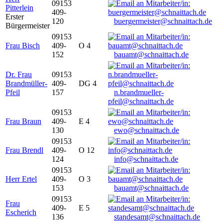
09153
Pitterlein
409-
Erster
120
buergermeister@schnaittach.de
Bürgermeister
09153
Frau Bisch
409-
O 4
152
bauamt@schnaittach.de
Dr. Frau
09153
Brandmüller-
409-
DG 4
Pfeil
157
n.brandmueller-
pfeil@schnaittach.de
09153
Frau Braun
409-
E 4
130
ewo@schnaittach.de
09153
Frau Brendl
409-
O 12
124
info@schnaittach.de
09153
Herr Ertel
409-
O 3
153
bauamt@schnaittach.de
09153
Frau
409-
E 5
Escherich
136
standesamt@schnaittach.de