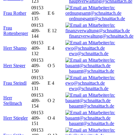
123
hauptverwaltung@schnaittach.de
09153
Frau Rother
409-
E 6
135
ordnungsamt@schnaittach.de
09153
Frau
409-
E 12
Rottenberger
144
finanzverwaltung@schnaittach.de
09153
Herr Shamo
409-
E 4
132
ewo@schnaittach.de
09153
Herr Steger
409-
O 5
150
bauamt@schnaittach.de
09153
Frau Steindl
409-
E 4
131
ewo@schnaittach.de
09153
Herr
409-
O 2
Stellmach
154
bauamt@schnaittach.de
09153
Herr Stiegler
409-
O 4
151
bauamt@schnaittach.de
09153