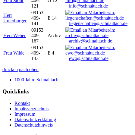
Frau Stöhr
409-
O 12
121
info@schnaittach.de
09153
Herr
409-
E 14
Unterburger
141
liegenschaften@schnaittach.de
09153
Herr Weber
409-
Archiv
167
archiv@schnaittach.de
09153
Frau Wilde
409-
E 4
133
ewo@schnaittach.de
drucken
nach oben
1000 Jahre Schnaittach
Quicklinks
Kontakt
Inhaltsverzeichnis
Impressum
Datenschutzerklärung
Datenschutzhinweis