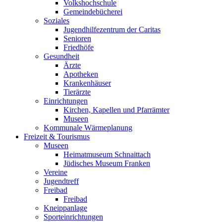
Volkshochschule
Gemeindebücherei
Soziales
Jugendhilfezentrum der Caritas
Senioren
Friedhöfe
Gesundheit
Ärzte
Apotheken
Krankenhäuser
Tierärzte
Einrichtungen
Kirchen, Kapellen und Pfarrämter
Museen
Kommunale Wärmeplanung
Freizeit & Tourismus
Museen
Heimatmuseum Schnaittach
Jüdisches Museum Franken
Vereine
Jugendtreff
Freibad
Freibad
Kneippanlage
Sporteinrichtungen