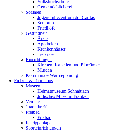
Volkshochschule
Gemeindebücherei
Soziales
Jugendhilfezentrum der Caritas
Senioren
Friedhöfe
Gesundheit
Ärzte
Apotheken
Krankenhäuser
Tierärzte
Einrichtungen
Kirchen, Kapellen und Pfarrämter
Museen
Kommunale Wärmeplanung
Freizeit & Tourismus
Museen
Heimatmuseum Schnaittach
Jüdisches Museum Franken
Vereine
Jugendtreff
Freibad
Freibad
Kneippanlage
Sporteinrichtungen