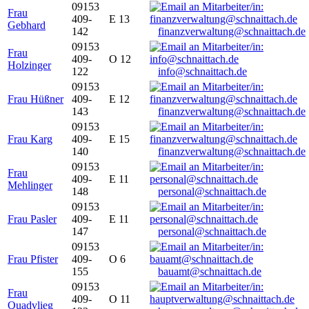
09153
Frau
409-
E 13
Gebhard
142
finanzverwaltung@schnaittach.de
09153
Frau
409-
O 12
Holzinger
122
info@schnaittach.de
09153
Frau Hüßner
409-
E 12
143
finanzverwaltung@schnaittach.de
09153
Frau Karg
409-
E 15
140
finanzverwaltung@schnaittach.de
09153
Frau
409-
E 11
Mehlinger
148
personal@schnaittach.de
09153
Frau Pasler
409-
E 11
147
personal@schnaittach.de
09153
Frau Pfister
409-
O 6
155
bauamt@schnaittach.de
09153
Frau
409-
O 11
Quadvlieg