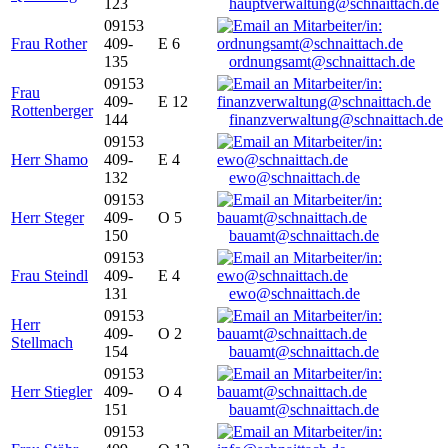
123
hauptverwaltung@schnaittach.de
09153
Frau Rother
409-
E 6
135
ordnungsamt@schnaittach.de
09153
Frau
409-
E 12
Rottenberger
144
finanzverwaltung@schnaittach.de
09153
Herr Shamo
409-
E 4
132
ewo@schnaittach.de
09153
Herr Steger
409-
O 5
150
bauamt@schnaittach.de
09153
Frau Steindl
409-
E 4
131
ewo@schnaittach.de
09153
Herr
409-
O 2
Stellmach
154
bauamt@schnaittach.de
09153
Herr Stiegler
409-
O 4
151
bauamt@schnaittach.de
09153