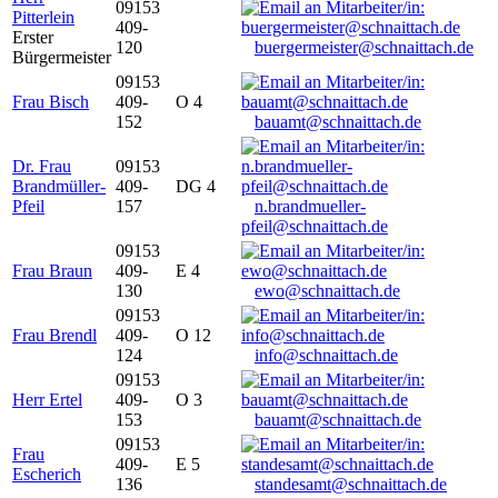
09153
Pitterlein
409-
Erster
120
buergermeister@schnaittach.de
Bürgermeister
09153
Frau Bisch
409-
O 4
152
bauamt@schnaittach.de
Dr. Frau
09153
Brandmüller-
409-
DG 4
Pfeil
157
n.brandmueller-
pfeil@schnaittach.de
09153
Frau Braun
409-
E 4
130
ewo@schnaittach.de
09153
Frau Brendl
409-
O 12
124
info@schnaittach.de
09153
Herr Ertel
409-
O 3
153
bauamt@schnaittach.de
09153
Frau
409-
E 5
Escherich
136
standesamt@schnaittach.de