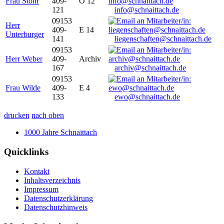
Frau Stöhr
409-
O 12
121
info@schnaittach.de
09153
Herr
409-
E 14
Unterburger
141
liegenschaften@schnaittach.de
09153
Herr Weber
409-
Archiv
167
archiv@schnaittach.de
09153
Frau Wilde
409-
E 4
133
ewo@schnaittach.de
drucken
nach oben
1000 Jahre Schnaittach
Quicklinks
Kontakt
Inhaltsverzeichnis
Impressum
Datenschutzerklärung
Datenschutzhinweis