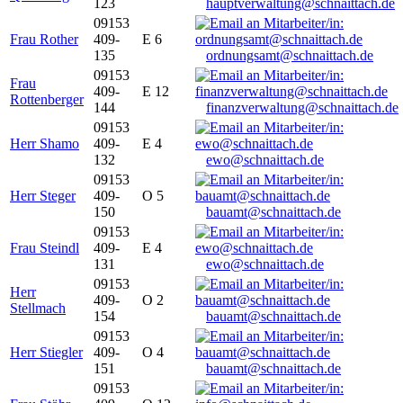
123
hauptverwaltung@schnaittach.de
09153
Frau Rother
409-
E 6
135
ordnungsamt@schnaittach.de
09153
Frau
409-
E 12
Rottenberger
144
finanzverwaltung@schnaittach.de
09153
Herr Shamo
409-
E 4
132
ewo@schnaittach.de
09153
Herr Steger
409-
O 5
150
bauamt@schnaittach.de
09153
Frau Steindl
409-
E 4
131
ewo@schnaittach.de
09153
Herr
409-
O 2
Stellmach
154
bauamt@schnaittach.de
09153
Herr Stiegler
409-
O 4
151
bauamt@schnaittach.de
09153