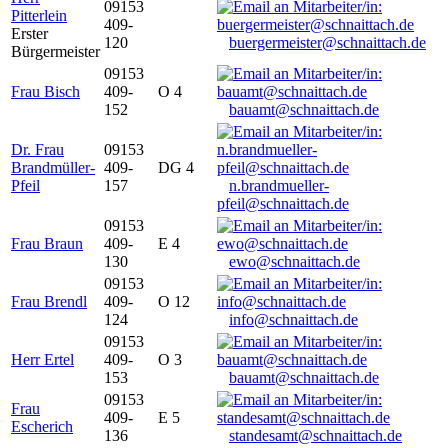
09153
Pitterlein
409-
Erster
120
buergermeister@schnaittach.de
Bürgermeister
09153
Frau Bisch
409-
O 4
152
bauamt@schnaittach.de
Dr. Frau
09153
Brandmüller-
409-
DG 4
Pfeil
157
n.brandmueller-
pfeil@schnaittach.de
09153
Frau Braun
409-
E 4
130
ewo@schnaittach.de
09153
Frau Brendl
409-
O 12
124
info@schnaittach.de
09153
Herr Ertel
409-
O 3
153
bauamt@schnaittach.de
09153
Frau
409-
E 5
Escherich
136
standesamt@schnaittach.de