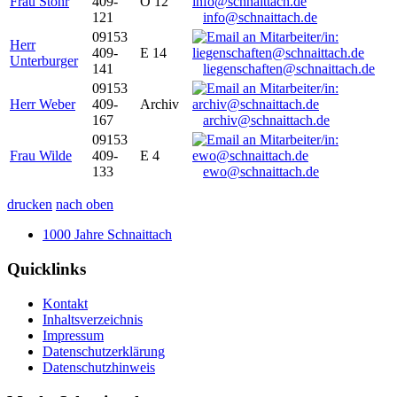
Frau Stöhr
409-
O 12
121
info@schnaittach.de
09153
Herr
409-
E 14
Unterburger
141
liegenschaften@schnaittach.de
09153
Herr Weber
409-
Archiv
167
archiv@schnaittach.de
09153
Frau Wilde
409-
E 4
133
ewo@schnaittach.de
drucken
nach oben
1000 Jahre Schnaittach
Quicklinks
Kontakt
Inhaltsverzeichnis
Impressum
Datenschutzerklärung
Datenschutzhinweis