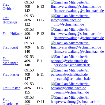
09153
Frau
409-
E 13
Gebhard
142
finanzverwaltung@schnaittach.de
09153
Frau
409-
O 12
Holzinger
122
info@schnaittach.de
09153
Frau Hüßner
409-
E 12
143
finanzverwaltung@schnaittach.de
09153
Frau Karg
409-
E 15
140
finanzverwaltung@schnaittach.de
09153
Frau
409-
E 11
Mehlinger
148
personal@schnaittach.de
09153
Frau Pasler
409-
E 11
147
personal@schnaittach.de
09153
Frau Pfister
409-
O 6
155
bauamt@schnaittach.de
09153
Frau
409-
O 11
Quadvlieg