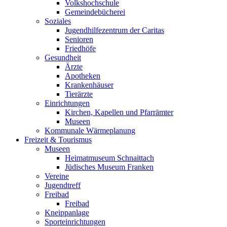
Volkshochschule
Gemeindebücherei
Soziales
Jugendhilfezentrum der Caritas
Senioren
Friedhöfe
Gesundheit
Ärzte
Apotheken
Krankenhäuser
Tierärzte
Einrichtungen
Kirchen, Kapellen und Pfarrämter
Museen
Kommunale Wärmeplanung
Freizeit & Tourismus
Museen
Heimatmuseum Schnaittach
Jüdisches Museum Franken
Vereine
Jugendtreff
Freibad
Freibad
Kneippanlage
Sporteinrichtungen