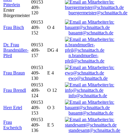
09153
Pitterlein
409-
Erster
120
buergermeister@schnaittach.de
Bürgermeister
09153
Frau Bisch
409-
O 4
152
bauamt@schnaittach.de
Dr. Frau
09153
Brandmüller-
409-
DG 4
Pfeil
157
n.brandmueller-
pfeil@schnaittach.de
09153
Frau Braun
409-
E 4
130
ewo@schnaittach.de
09153
Frau Brendl
409-
O 12
124
info@schnaittach.de
09153
Herr Ertel
409-
O 3
153
bauamt@schnaittach.de
09153
Frau
409-
E 5
Escherich
136
standesamt@schnaittach.de