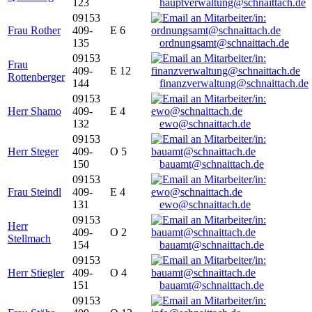
123
hauptverwaltung@schnaittach.de
09153
Frau Rother
409-
E 6
135
ordnungsamt@schnaittach.de
09153
Frau
409-
E 12
Rottenberger
144
finanzverwaltung@schnaittach.de
09153
Herr Shamo
409-
E 4
132
ewo@schnaittach.de
09153
Herr Steger
409-
O 5
150
bauamt@schnaittach.de
09153
Frau Steindl
409-
E 4
131
ewo@schnaittach.de
09153
Herr
409-
O 2
Stellmach
154
bauamt@schnaittach.de
09153
Herr Stiegler
409-
O 4
151
bauamt@schnaittach.de
09153