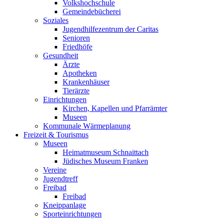
Volkshochschule
Gemeindebücherei
Soziales
Jugendhilfezentrum der Caritas
Senioren
Friedhöfe
Gesundheit
Ärzte
Apotheken
Krankenhäuser
Tierärzte
Einrichtungen
Kirchen, Kapellen und Pfarrämter
Museen
Kommunale Wärmeplanung
Freizeit & Tourismus
Museen
Heimatmuseum Schnaittach
Jüdisches Museum Franken
Vereine
Jugendtreff
Freibad
Freibad
Kneippanlage
Sporteinrichtungen