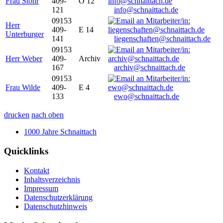
Frau Stöhr
409-
O 12
121
info@schnaittach.de
09153
Herr
409-
E 14
Unterburger
141
liegenschaften@schnaittach.de
09153
Herr Weber
409-
Archiv
167
archiv@schnaittach.de
09153
Frau Wilde
409-
E 4
133
ewo@schnaittach.de
drucken
nach oben
1000 Jahre Schnaittach
Quicklinks
Kontakt
Inhaltsverzeichnis
Impressum
Datenschutzerklärung
Datenschutzhinweis