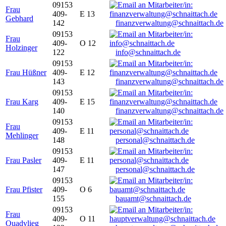
09153
Frau
409-
E 13
Gebhard
142
finanzverwaltung@schnaittach.de
09153
Frau
409-
O 12
Holzinger
122
info@schnaittach.de
09153
Frau Hüßner
409-
E 12
143
finanzverwaltung@schnaittach.de
09153
Frau Karg
409-
E 15
140
finanzverwaltung@schnaittach.de
09153
Frau
409-
E 11
Mehlinger
148
personal@schnaittach.de
09153
Frau Pasler
409-
E 11
147
personal@schnaittach.de
09153
Frau Pfister
409-
O 6
155
bauamt@schnaittach.de
09153
Frau
409-
O 11
Quadvlieg