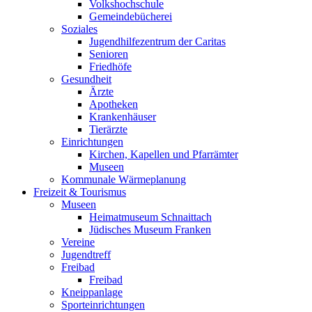
Volkshochschule
Gemeindebücherei
Soziales
Jugendhilfezentrum der Caritas
Senioren
Friedhöfe
Gesundheit
Ärzte
Apotheken
Krankenhäuser
Tierärzte
Einrichtungen
Kirchen, Kapellen und Pfarrämter
Museen
Kommunale Wärmeplanung
Freizeit & Tourismus
Museen
Heimatmuseum Schnaittach
Jüdisches Museum Franken
Vereine
Jugendtreff
Freibad
Freibad
Kneippanlage
Sporteinrichtungen