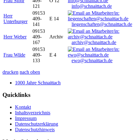
Frau Stöhr
409-
O 12
121
info@schnaittach.de
09153
Herr
409-
E 14
Unterburger
141
liegenschaften@schnaittach.de
09153
Herr Weber
409-
Archiv
167
archiv@schnaittach.de
09153
Frau Wilde
409-
E 4
133
ewo@schnaittach.de
drucken
nach oben
1000 Jahre Schnaittach
Quicklinks
Kontakt
Inhaltsverzeichnis
Impressum
Datenschutzerklärung
Datenschutzhinweis