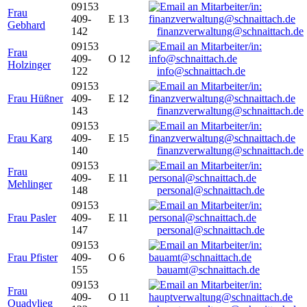
09153
Frau
409-
E 13
Gebhard
142
finanzverwaltung@schnaittach.de
09153
Frau
409-
O 12
Holzinger
122
info@schnaittach.de
09153
Frau Hüßner
409-
E 12
143
finanzverwaltung@schnaittach.de
09153
Frau Karg
409-
E 15
140
finanzverwaltung@schnaittach.de
09153
Frau
409-
E 11
Mehlinger
148
personal@schnaittach.de
09153
Frau Pasler
409-
E 11
147
personal@schnaittach.de
09153
Frau Pfister
409-
O 6
155
bauamt@schnaittach.de
09153
Frau
409-
O 11
Quadvlieg