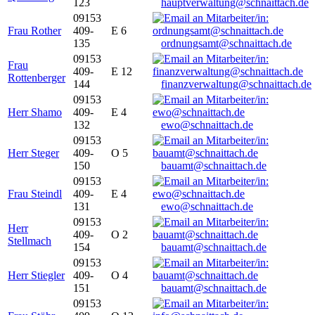
123
hauptverwaltung@schnaittach.de
09153
Frau Rother
409-
E 6
135
ordnungsamt@schnaittach.de
09153
Frau
409-
E 12
Rottenberger
144
finanzverwaltung@schnaittach.de
09153
Herr Shamo
409-
E 4
132
ewo@schnaittach.de
09153
Herr Steger
409-
O 5
150
bauamt@schnaittach.de
09153
Frau Steindl
409-
E 4
131
ewo@schnaittach.de
09153
Herr
409-
O 2
Stellmach
154
bauamt@schnaittach.de
09153
Herr Stiegler
409-
O 4
151
bauamt@schnaittach.de
09153