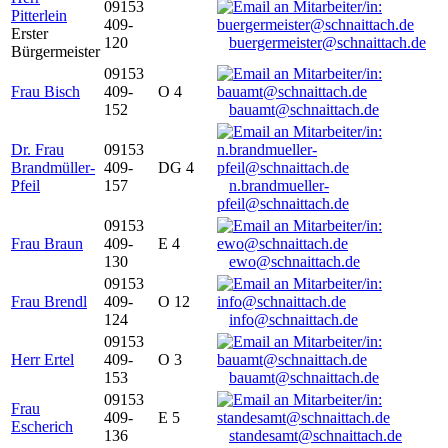
09153
Pitterlein
409-
Erster
120
buergermeister@schnaittach.de
Bürgermeister
09153
Frau Bisch
409-
O 4
152
bauamt@schnaittach.de
Dr. Frau
09153
Brandmüller-
409-
DG 4
Pfeil
157
n.brandmueller-
pfeil@schnaittach.de
09153
Frau Braun
409-
E 4
130
ewo@schnaittach.de
09153
Frau Brendl
409-
O 12
124
info@schnaittach.de
09153
Herr Ertel
409-
O 3
153
bauamt@schnaittach.de
09153
Frau
409-
E 5
Escherich
136
standesamt@schnaittach.de