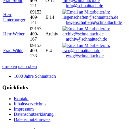
Frau Stöhr
409-
O 12
121
info@schnaittach.de
09153
Herr
409-
E 14
Unterburger
141
liegenschaften@schnaittach.de
09153
Herr Weber
409-
Archiv
167
archiv@schnaittach.de
09153
Frau Wilde
409-
E 4
133
ewo@schnaittach.de
drucken
nach oben
1000 Jahre Schnaittach
Quicklinks
Kontakt
Inhaltsverzeichnis
Impressum
Datenschutzerklärung
Datenschutzhinweis