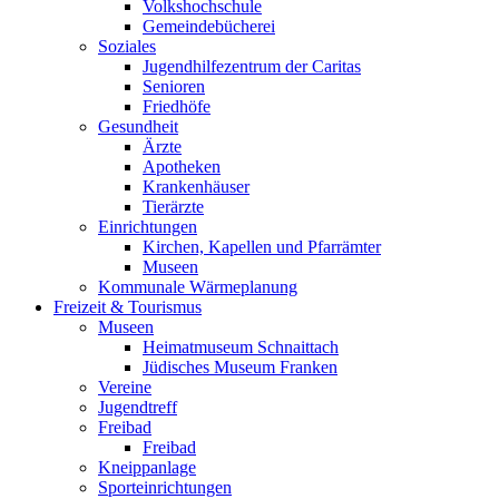
Volkshochschule
Gemeindebücherei
Soziales
Jugendhilfezentrum der Caritas
Senioren
Friedhöfe
Gesundheit
Ärzte
Apotheken
Krankenhäuser
Tierärzte
Einrichtungen
Kirchen, Kapellen und Pfarrämter
Museen
Kommunale Wärmeplanung
Freizeit & Tourismus
Museen
Heimatmuseum Schnaittach
Jüdisches Museum Franken
Vereine
Jugendtreff
Freibad
Freibad
Kneippanlage
Sporteinrichtungen