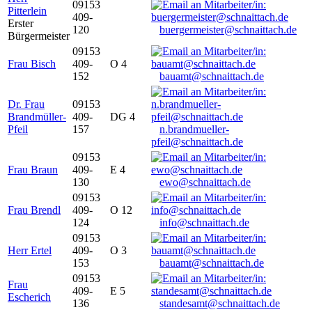
09153
Pitterlein
409-
Erster
120
buergermeister@schnaittach.de
Bürgermeister
09153
Frau Bisch
409-
O 4
152
bauamt@schnaittach.de
Dr. Frau
09153
Brandmüller-
409-
DG 4
Pfeil
157
n.brandmueller-
pfeil@schnaittach.de
09153
Frau Braun
409-
E 4
130
ewo@schnaittach.de
09153
Frau Brendl
409-
O 12
124
info@schnaittach.de
09153
Herr Ertel
409-
O 3
153
bauamt@schnaittach.de
09153
Frau
409-
E 5
Escherich
136
standesamt@schnaittach.de