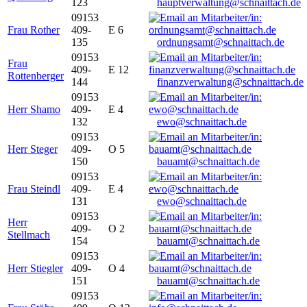
123
hauptverwaltung@schnaittach.de
09153
Frau Rother
409-
E 6
135
ordnungsamt@schnaittach.de
09153
Frau
409-
E 12
Rottenberger
144
finanzverwaltung@schnaittach.de
09153
Herr Shamo
409-
E 4
132
ewo@schnaittach.de
09153
Herr Steger
409-
O 5
150
bauamt@schnaittach.de
09153
Frau Steindl
409-
E 4
131
ewo@schnaittach.de
09153
Herr
409-
O 2
Stellmach
154
bauamt@schnaittach.de
09153
Herr Stiegler
409-
O 4
151
bauamt@schnaittach.de
09153