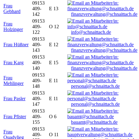
09153
Frau
409-
E 13
Gebhard
142
finanzverwaltung@schnaittach.de
09153
Frau
409-
O 12
Holzinger
122
info@schnaittach.de
09153
Frau Hüßner
409-
E 12
143
finanzverwaltung@schnaittach.de
09153
Frau Karg
409-
E 15
140
finanzverwaltung@schnaittach.de
09153
Frau
409-
E 11
Mehlinger
148
personal@schnaittach.de
09153
Frau Pasler
409-
E 11
147
personal@schnaittach.de
09153
Frau Pfister
409-
O 6
155
bauamt@schnaittach.de
09153
Frau
409-
O 11
Quadvlieg