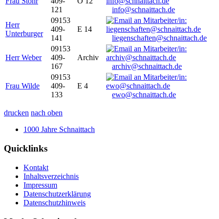
Frau Stöhr
409-
O 12
121
info@schnaittach.de
09153
Herr
409-
E 14
Unterburger
141
liegenschaften@schnaittach.de
09153
Herr Weber
409-
Archiv
167
archiv@schnaittach.de
09153
Frau Wilde
409-
E 4
133
ewo@schnaittach.de
drucken
nach oben
1000 Jahre Schnaittach
Quicklinks
Kontakt
Inhaltsverzeichnis
Impressum
Datenschutzerklärung
Datenschutzhinweis