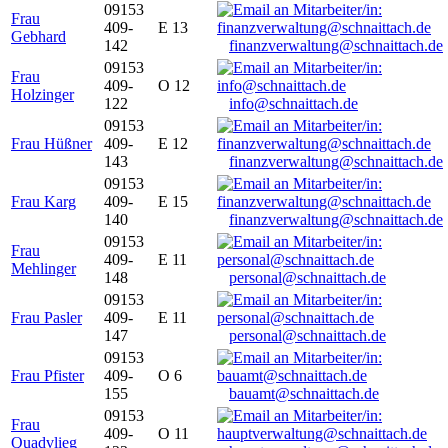
09153
Frau
409-
E 13
Gebhard
142
finanzverwaltung@schnaittach.de
09153
Frau
409-
O 12
Holzinger
122
info@schnaittach.de
09153
Frau Hüßner
409-
E 12
143
finanzverwaltung@schnaittach.de
09153
Frau Karg
409-
E 15
140
finanzverwaltung@schnaittach.de
09153
Frau
409-
E 11
Mehlinger
148
personal@schnaittach.de
09153
Frau Pasler
409-
E 11
147
personal@schnaittach.de
09153
Frau Pfister
409-
O 6
155
bauamt@schnaittach.de
09153
Frau
409-
O 11
Quadvlieg