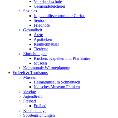
Volkshochschule
Gemeindebücherei
Soziales
Jugendhilfezentrum der Caritas
Senioren
Friedhöfe
Gesundheit
Ärzte
Apotheken
Krankenhäuser
Tierärzte
Einrichtungen
Kirchen, Kapellen und Pfarrämter
Museen
Kommunale Wärmeplanung
Freizeit & Tourismus
Museen
Heimatmuseum Schnaittach
Jüdisches Museum Franken
Vereine
Jugendtreff
Freibad
Freibad
Kneippanlage
Sporteinrichtungen