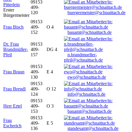
09153
Pitterlein
409-
Erster
120
buergermeister@schnaittach.de
Bürgermeister
09153
Frau Bisch
409-
O 4
152
bauamt@schnaittach.de
Dr. Frau
09153
Brandmüller-
409-
DG 4
Pfeil
157
n.brandmueller-
pfeil@schnaittach.de
09153
Frau Braun
409-
E 4
130
ewo@schnaittach.de
09153
Frau Brendl
409-
O 12
124
info@schnaittach.de
09153
Herr Ertel
409-
O 3
153
bauamt@schnaittach.de
09153
Frau
409-
E 5
Escherich
136
standesamt@schnaittach.de