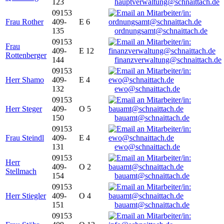
123
hauptverwaltung@schnaittach.de
09153
Frau Rother
409-
E 6
135
ordnungsamt@schnaittach.de
09153
Frau
409-
E 12
Rottenberger
144
finanzverwaltung@schnaittach.de
09153
Herr Shamo
409-
E 4
132
ewo@schnaittach.de
09153
Herr Steger
409-
O 5
150
bauamt@schnaittach.de
09153
Frau Steindl
409-
E 4
131
ewo@schnaittach.de
09153
Herr
409-
O 2
Stellmach
154
bauamt@schnaittach.de
09153
Herr Stiegler
409-
O 4
151
bauamt@schnaittach.de
09153