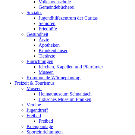
Volkshochschule
Gemeindebücherei
Soziales
Jugendhilfezentrum der Caritas
Senioren
Friedhöfe
Gesundheit
Ärzte
Apotheken
Krankenhäuser
Tierärzte
Einrichtungen
Kirchen, Kapellen und Pfarrämter
Museen
Kommunale Wärmeplanung
Freizeit & Tourismus
Museen
Heimatmuseum Schnaittach
Jüdisches Museum Franken
Vereine
Jugendtreff
Freibad
Freibad
Kneippanlage
Sporteinrichtungen