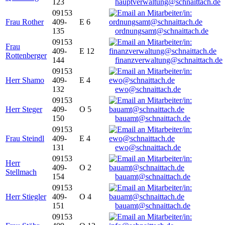
123
hauptverwaltung@schnaittach.de
09153
Frau Rother
409-
E 6
135
ordnungsamt@schnaittach.de
09153
Frau
409-
E 12
Rottenberger
144
finanzverwaltung@schnaittach.de
09153
Herr Shamo
409-
E 4
132
ewo@schnaittach.de
09153
Herr Steger
409-
O 5
150
bauamt@schnaittach.de
09153
Frau Steindl
409-
E 4
131
ewo@schnaittach.de
09153
Herr
409-
O 2
Stellmach
154
bauamt@schnaittach.de
09153
Herr Stiegler
409-
O 4
151
bauamt@schnaittach.de
09153