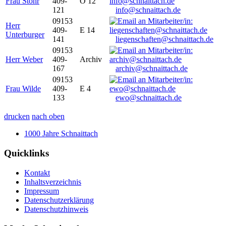
Frau Stöhr
409-
O 12
121
info@schnaittach.de
09153
Herr
409-
E 14
Unterburger
141
liegenschaften@schnaittach.de
09153
Herr Weber
409-
Archiv
167
archiv@schnaittach.de
09153
Frau Wilde
409-
E 4
133
ewo@schnaittach.de
drucken
nach oben
1000 Jahre Schnaittach
Quicklinks
Kontakt
Inhaltsverzeichnis
Impressum
Datenschutzerklärung
Datenschutzhinweis