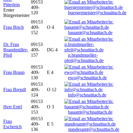
09153
Pitterlein
409-
Erster
120
buergermeister@schnaittach.de
Bürgermeister
09153
Frau Bisch
409-
O 4
152
bauamt@schnaittach.de
Dr. Frau
09153
Brandmüller-
409-
DG 4
Pfeil
157
n.brandmueller-
pfeil@schnaittach.de
09153
Frau Braun
409-
E 4
130
ewo@schnaittach.de
09153
Frau Brendl
409-
O 12
124
info@schnaittach.de
09153
Herr Ertel
409-
O 3
153
bauamt@schnaittach.de
09153
Frau
409-
E 5
Escherich
136
standesamt@schnaittach.de