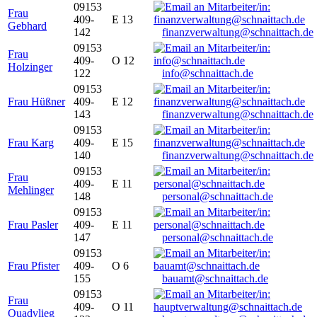
09153
Frau
409-
E 13
Gebhard
142
finanzverwaltung@schnaittach.de
09153
Frau
409-
O 12
Holzinger
122
info@schnaittach.de
09153
Frau Hüßner
409-
E 12
143
finanzverwaltung@schnaittach.de
09153
Frau Karg
409-
E 15
140
finanzverwaltung@schnaittach.de
09153
Frau
409-
E 11
Mehlinger
148
personal@schnaittach.de
09153
Frau Pasler
409-
E 11
147
personal@schnaittach.de
09153
Frau Pfister
409-
O 6
155
bauamt@schnaittach.de
09153
Frau
409-
O 11
Quadvlieg