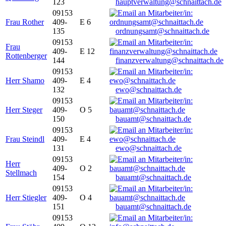
123
hauptverwaltung@schnaittach.de
09153
Frau Rother
409-
E 6
135
ordnungsamt@schnaittach.de
09153
Frau
409-
E 12
Rottenberger
144
finanzverwaltung@schnaittach.de
09153
Herr Shamo
409-
E 4
132
ewo@schnaittach.de
09153
Herr Steger
409-
O 5
150
bauamt@schnaittach.de
09153
Frau Steindl
409-
E 4
131
ewo@schnaittach.de
09153
Herr
409-
O 2
Stellmach
154
bauamt@schnaittach.de
09153
Herr Stiegler
409-
O 4
151
bauamt@schnaittach.de
09153