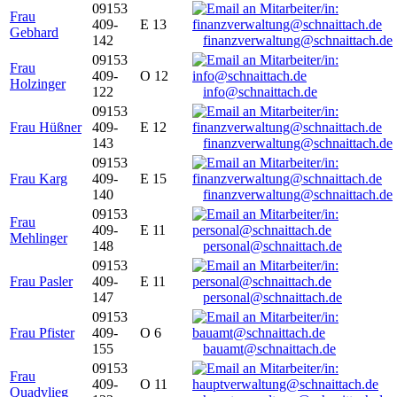
09153
Frau
409-
E 13
Gebhard
142
finanzverwaltung@schnaittach.de
09153
Frau
409-
O 12
Holzinger
122
info@schnaittach.de
09153
Frau Hüßner
409-
E 12
143
finanzverwaltung@schnaittach.de
09153
Frau Karg
409-
E 15
140
finanzverwaltung@schnaittach.de
09153
Frau
409-
E 11
Mehlinger
148
personal@schnaittach.de
09153
Frau Pasler
409-
E 11
147
personal@schnaittach.de
09153
Frau Pfister
409-
O 6
155
bauamt@schnaittach.de
09153
Frau
409-
O 11
Quadvlieg