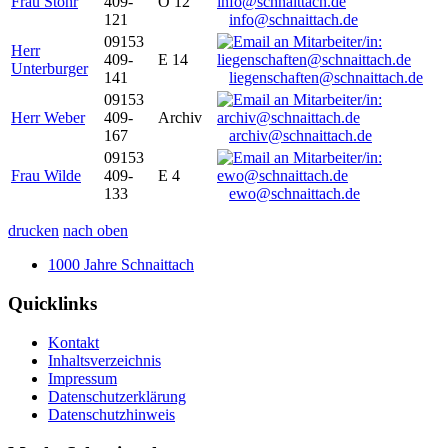
Frau Stöhr
409-
O 12
121
info@schnaittach.de
09153
Herr
409-
E 14
Unterburger
141
liegenschaften@schnaittach.de
09153
Herr Weber
409-
Archiv
167
archiv@schnaittach.de
09153
Frau Wilde
409-
E 4
133
ewo@schnaittach.de
drucken
nach oben
1000 Jahre Schnaittach
Quicklinks
Kontakt
Inhaltsverzeichnis
Impressum
Datenschutzerklärung
Datenschutzhinweis