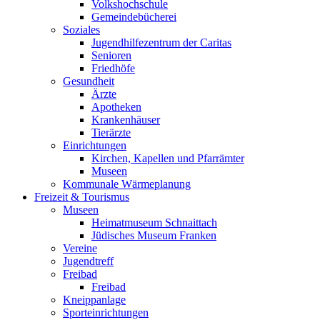
Volkshochschule
Gemeindebücherei
Soziales
Jugendhilfezentrum der Caritas
Senioren
Friedhöfe
Gesundheit
Ärzte
Apotheken
Krankenhäuser
Tierärzte
Einrichtungen
Kirchen, Kapellen und Pfarrämter
Museen
Kommunale Wärmeplanung
Freizeit & Tourismus
Museen
Heimatmuseum Schnaittach
Jüdisches Museum Franken
Vereine
Jugendtreff
Freibad
Freibad
Kneippanlage
Sporteinrichtungen