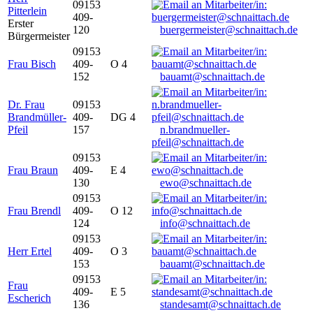
09153
Pitterlein
409-
Erster
120
buergermeister@schnaittach.de
Bürgermeister
09153
Frau Bisch
409-
O 4
152
bauamt@schnaittach.de
Dr. Frau
09153
Brandmüller-
409-
DG 4
Pfeil
157
n.brandmueller-
pfeil@schnaittach.de
09153
Frau Braun
409-
E 4
130
ewo@schnaittach.de
09153
Frau Brendl
409-
O 12
124
info@schnaittach.de
09153
Herr Ertel
409-
O 3
153
bauamt@schnaittach.de
09153
Frau
409-
E 5
Escherich
136
standesamt@schnaittach.de