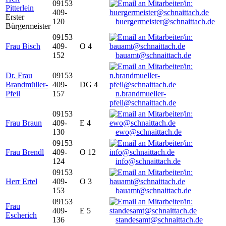
09153
Pitterlein
409-
Erster
120
buergermeister@schnaittach.de
Bürgermeister
09153
Frau Bisch
409-
O 4
152
bauamt@schnaittach.de
Dr. Frau
09153
Brandmüller-
409-
DG 4
Pfeil
157
n.brandmueller-
pfeil@schnaittach.de
09153
Frau Braun
409-
E 4
130
ewo@schnaittach.de
09153
Frau Brendl
409-
O 12
124
info@schnaittach.de
09153
Herr Ertel
409-
O 3
153
bauamt@schnaittach.de
09153
Frau
409-
E 5
Escherich
136
standesamt@schnaittach.de