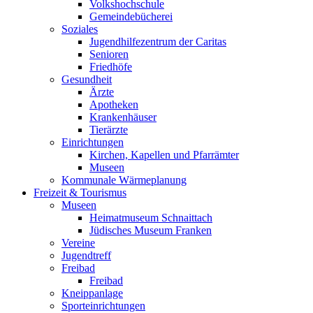
Volkshochschule
Gemeindebücherei
Soziales
Jugendhilfezentrum der Caritas
Senioren
Friedhöfe
Gesundheit
Ärzte
Apotheken
Krankenhäuser
Tierärzte
Einrichtungen
Kirchen, Kapellen und Pfarrämter
Museen
Kommunale Wärmeplanung
Freizeit & Tourismus
Museen
Heimatmuseum Schnaittach
Jüdisches Museum Franken
Vereine
Jugendtreff
Freibad
Freibad
Kneippanlage
Sporteinrichtungen