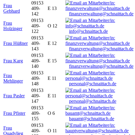
09153
Frau
409-
E 13
Gebhard
142
finanzverwaltung@schnaittach.de
09153
Frau
409-
O 12
Holzinger
122
info@schnaittach.de
09153
Frau Hüßner
409-
E 12
143
finanzverwaltung@schnaittach.de
09153
Frau Karg
409-
E 15
140
finanzverwaltung@schnaittach.de
09153
Frau
409-
E 11
Mehlinger
148
personal@schnaittach.de
09153
Frau Pasler
409-
E 11
147
personal@schnaittach.de
09153
Frau Pfister
409-
O 6
155
bauamt@schnaittach.de
09153
Frau
409-
O 11
Quadvlieg