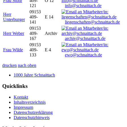
Frau Stöhr
409-
O 12
121
info@schnaittach.de
09153
Herr
409-
E 14
Unterburger
141
liegenschaften@schnaittach.de
09153
Herr Weber
409-
Archiv
167
archiv@schnaittach.de
09153
Frau Wilde
409-
E 4
133
ewo@schnaittach.de
drucken
nach oben
1000 Jahre Schnaittach
Quicklinks
Kontakt
Inhaltsverzeichnis
Impressum
Datenschutzerklärung
Datenschutzhinweis