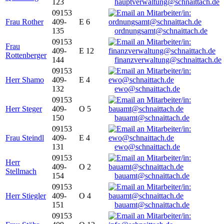
123
hauptverwaltung@schnaittach.de
09153
Frau Rother
409-
E 6
135
ordnungsamt@schnaittach.de
09153
Frau
409-
E 12
Rottenberger
144
finanzverwaltung@schnaittach.de
09153
Herr Shamo
409-
E 4
132
ewo@schnaittach.de
09153
Herr Steger
409-
O 5
150
bauamt@schnaittach.de
09153
Frau Steindl
409-
E 4
131
ewo@schnaittach.de
09153
Herr
409-
O 2
Stellmach
154
bauamt@schnaittach.de
09153
Herr Stiegler
409-
O 4
151
bauamt@schnaittach.de
09153