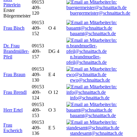
09153
Pitterlein
409-
Erster
120
buergermeister@schnaittach.de
Bürgermeister
09153
Frau Bisch
409-
O 4
152
bauamt@schnaittach.de
Dr. Frau
09153
Brandmüller-
409-
DG 4
Pfeil
157
n.brandmueller-
pfeil@schnaittach.de
09153
Frau Braun
409-
E 4
130
ewo@schnaittach.de
09153
Frau Brendl
409-
O 12
124
info@schnaittach.de
09153
Herr Ertel
409-
O 3
153
bauamt@schnaittach.de
09153
Frau
409-
E 5
Escherich
136
standesamt@schnaittach.de