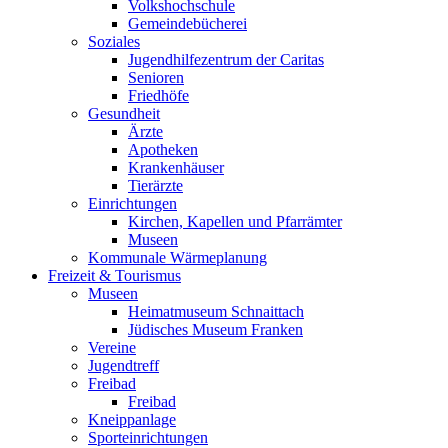
Volkshochschule
Gemeindebücherei
Soziales
Jugendhilfezentrum der Caritas
Senioren
Friedhöfe
Gesundheit
Ärzte
Apotheken
Krankenhäuser
Tierärzte
Einrichtungen
Kirchen, Kapellen und Pfarrämter
Museen
Kommunale Wärmeplanung
Freizeit & Tourismus
Museen
Heimatmuseum Schnaittach
Jüdisches Museum Franken
Vereine
Jugendtreff
Freibad
Freibad
Kneippanlage
Sporteinrichtungen