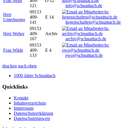
Frau Stöhr
409-
O 12
121
info@schnaittach.de
09153
Herr
409-
E 14
Unterburger
141
liegenschaften@schnaittach.de
09153
Herr Weber
409-
Archiv
167
archiv@schnaittach.de
09153
Frau Wilde
409-
E 4
133
ewo@schnaittach.de
drucken
nach oben
1000 Jahre Schnaittach
Quicklinks
Kontakt
Inhaltsverzeichnis
Impressum
Datenschutzerklärung
Datenschutzhinweis