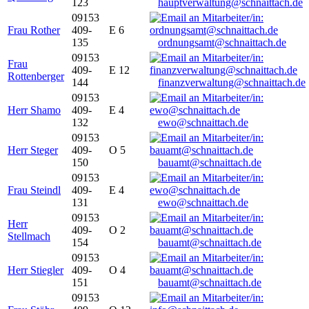
123
hauptverwaltung@schnaittach.de
09153
Frau Rother
409-
E 6
135
ordnungsamt@schnaittach.de
09153
Frau
409-
E 12
Rottenberger
144
finanzverwaltung@schnaittach.de
09153
Herr Shamo
409-
E 4
132
ewo@schnaittach.de
09153
Herr Steger
409-
O 5
150
bauamt@schnaittach.de
09153
Frau Steindl
409-
E 4
131
ewo@schnaittach.de
09153
Herr
409-
O 2
Stellmach
154
bauamt@schnaittach.de
09153
Herr Stiegler
409-
O 4
151
bauamt@schnaittach.de
09153