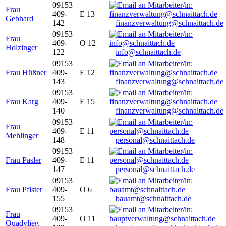
09153
Frau
409-
E 13
Gebhard
142
finanzverwaltung@schnaittach.de
09153
Frau
409-
O 12
Holzinger
122
info@schnaittach.de
09153
Frau Hüßner
409-
E 12
143
finanzverwaltung@schnaittach.de
09153
Frau Karg
409-
E 15
140
finanzverwaltung@schnaittach.de
09153
Frau
409-
E 11
Mehlinger
148
personal@schnaittach.de
09153
Frau Pasler
409-
E 11
147
personal@schnaittach.de
09153
Frau Pfister
409-
O 6
155
bauamt@schnaittach.de
09153
Frau
409-
O 11
Quadvlieg