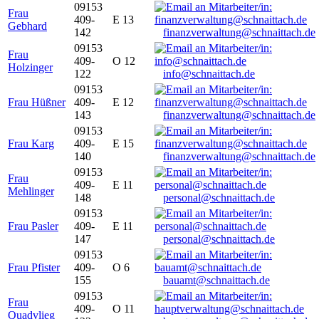
09153
Frau
409-
E 13
Gebhard
142
finanzverwaltung@schnaittach.de
09153
Frau
409-
O 12
Holzinger
122
info@schnaittach.de
09153
Frau Hüßner
409-
E 12
143
finanzverwaltung@schnaittach.de
09153
Frau Karg
409-
E 15
140
finanzverwaltung@schnaittach.de
09153
Frau
409-
E 11
Mehlinger
148
personal@schnaittach.de
09153
Frau Pasler
409-
E 11
147
personal@schnaittach.de
09153
Frau Pfister
409-
O 6
155
bauamt@schnaittach.de
09153
Frau
409-
O 11
Quadvlieg