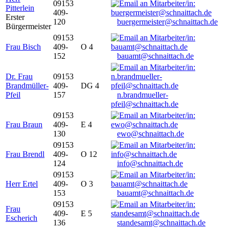
09153
Pitterlein
409-
Erster
120
buergermeister@schnaittach.de
Bürgermeister
09153
Frau Bisch
409-
O 4
152
bauamt@schnaittach.de
Dr. Frau
09153
Brandmüller-
409-
DG 4
Pfeil
157
n.brandmueller-
pfeil@schnaittach.de
09153
Frau Braun
409-
E 4
130
ewo@schnaittach.de
09153
Frau Brendl
409-
O 12
124
info@schnaittach.de
09153
Herr Ertel
409-
O 3
153
bauamt@schnaittach.de
09153
Frau
409-
E 5
Escherich
136
standesamt@schnaittach.de