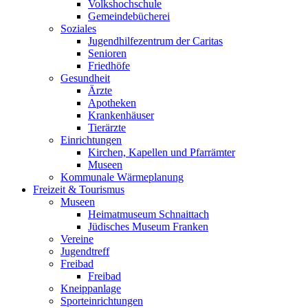
Volkshochschule
Gemeindebücherei
Soziales
Jugendhilfezentrum der Caritas
Senioren
Friedhöfe
Gesundheit
Ärzte
Apotheken
Krankenhäuser
Tierärzte
Einrichtungen
Kirchen, Kapellen und Pfarrämter
Museen
Kommunale Wärmeplanung
Freizeit & Tourismus
Museen
Heimatmuseum Schnaittach
Jüdisches Museum Franken
Vereine
Jugendtreff
Freibad
Freibad
Kneippanlage
Sporteinrichtungen