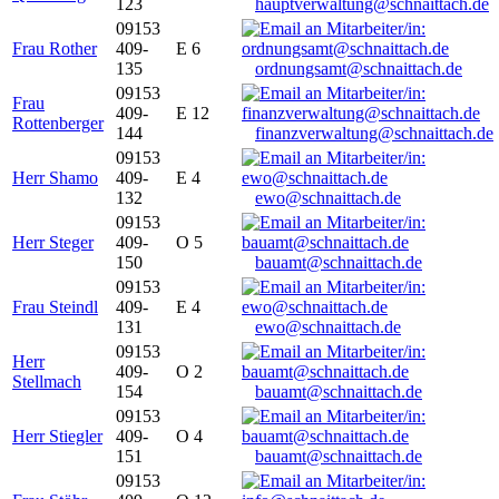
123
hauptverwaltung@schnaittach.de
09153
Frau Rother
409-
E 6
135
ordnungsamt@schnaittach.de
09153
Frau
409-
E 12
Rottenberger
144
finanzverwaltung@schnaittach.de
09153
Herr Shamo
409-
E 4
132
ewo@schnaittach.de
09153
Herr Steger
409-
O 5
150
bauamt@schnaittach.de
09153
Frau Steindl
409-
E 4
131
ewo@schnaittach.de
09153
Herr
409-
O 2
Stellmach
154
bauamt@schnaittach.de
09153
Herr Stiegler
409-
O 4
151
bauamt@schnaittach.de
09153