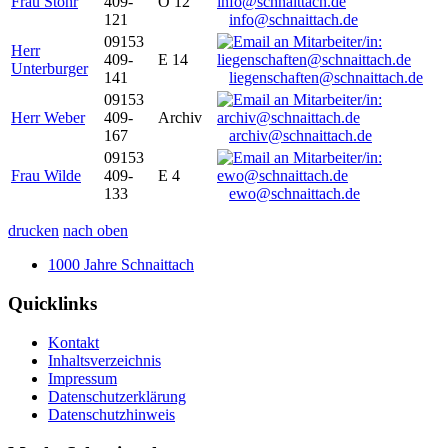
Frau Stöhr
409-
O 12
121
info@schnaittach.de
09153
Herr
409-
E 14
Unterburger
141
liegenschaften@schnaittach.de
09153
Herr Weber
409-
Archiv
167
archiv@schnaittach.de
09153
Frau Wilde
409-
E 4
133
ewo@schnaittach.de
drucken
nach oben
1000 Jahre Schnaittach
Quicklinks
Kontakt
Inhaltsverzeichnis
Impressum
Datenschutzerklärung
Datenschutzhinweis