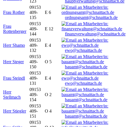
123
hauptverwaltung@schnaittach.de
09153
Frau Rother
409-
E 6
135
ordnungsamt@schnaittach.de
09153
Frau
409-
E 12
Rottenberger
144
finanzverwaltung@schnaittach.de
09153
Herr Shamo
409-
E 4
132
ewo@schnaittach.de
09153
Herr Steger
409-
O 5
150
bauamt@schnaittach.de
09153
Frau Steindl
409-
E 4
131
ewo@schnaittach.de
09153
Herr
409-
O 2
Stellmach
154
bauamt@schnaittach.de
09153
Herr Stiegler
409-
O 4
151
bauamt@schnaittach.de
09153