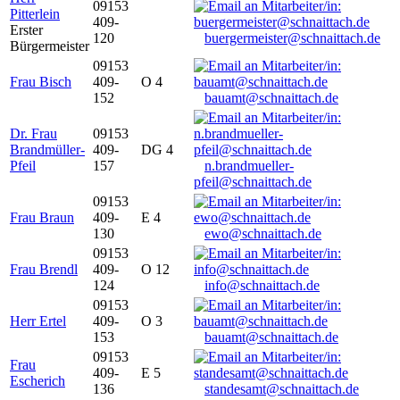
09153
Pitterlein
409-
Erster
120
buergermeister@schnaittach.de
Bürgermeister
09153
Frau Bisch
409-
O 4
152
bauamt@schnaittach.de
Dr. Frau
09153
Brandmüller-
409-
DG 4
Pfeil
157
n.brandmueller-
pfeil@schnaittach.de
09153
Frau Braun
409-
E 4
130
ewo@schnaittach.de
09153
Frau Brendl
409-
O 12
124
info@schnaittach.de
09153
Herr Ertel
409-
O 3
153
bauamt@schnaittach.de
09153
Frau
409-
E 5
Escherich
136
standesamt@schnaittach.de