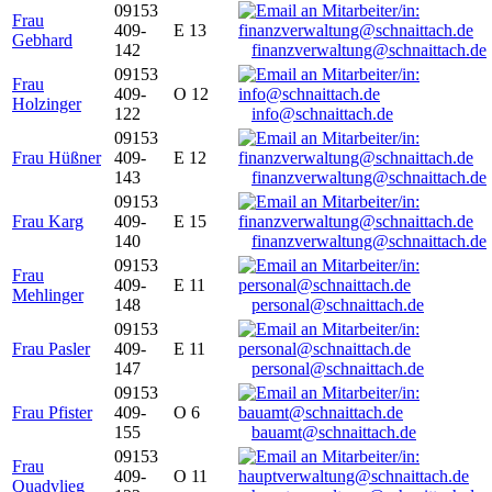
09153
Frau
409-
E 13
Gebhard
142
finanzverwaltung@schnaittach.de
09153
Frau
409-
O 12
Holzinger
122
info@schnaittach.de
09153
Frau Hüßner
409-
E 12
143
finanzverwaltung@schnaittach.de
09153
Frau Karg
409-
E 15
140
finanzverwaltung@schnaittach.de
09153
Frau
409-
E 11
Mehlinger
148
personal@schnaittach.de
09153
Frau Pasler
409-
E 11
147
personal@schnaittach.de
09153
Frau Pfister
409-
O 6
155
bauamt@schnaittach.de
09153
Frau
409-
O 11
Quadvlieg