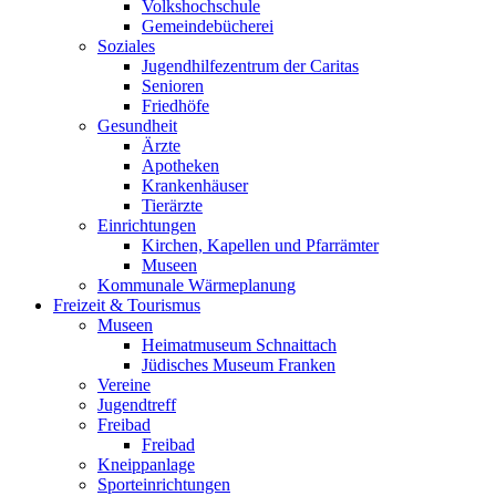
Volkshochschule
Gemeindebücherei
Soziales
Jugendhilfezentrum der Caritas
Senioren
Friedhöfe
Gesundheit
Ärzte
Apotheken
Krankenhäuser
Tierärzte
Einrichtungen
Kirchen, Kapellen und Pfarrämter
Museen
Kommunale Wärmeplanung
Freizeit & Tourismus
Museen
Heimatmuseum Schnaittach
Jüdisches Museum Franken
Vereine
Jugendtreff
Freibad
Freibad
Kneippanlage
Sporteinrichtungen