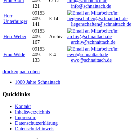
Frau Stöhr
409-
O 12
121
info@schnaittach.de
09153
Herr
409-
E 14
Unterburger
141
liegenschaften@schnaittach.de
09153
Herr Weber
409-
Archiv
167
archiv@schnaittach.de
09153
Frau Wilde
409-
E 4
133
ewo@schnaittach.de
drucken
nach oben
1000 Jahre Schnaittach
Quicklinks
Kontakt
Inhaltsverzeichnis
Impressum
Datenschutzerklärung
Datenschutzhinweis