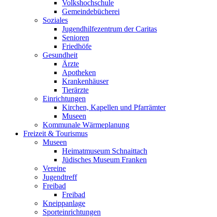
Volkshochschule
Gemeindebücherei
Soziales
Jugendhilfezentrum der Caritas
Senioren
Friedhöfe
Gesundheit
Ärzte
Apotheken
Krankenhäuser
Tierärzte
Einrichtungen
Kirchen, Kapellen und Pfarrämter
Museen
Kommunale Wärmeplanung
Freizeit & Tourismus
Museen
Heimatmuseum Schnaittach
Jüdisches Museum Franken
Vereine
Jugendtreff
Freibad
Freibad
Kneippanlage
Sporteinrichtungen