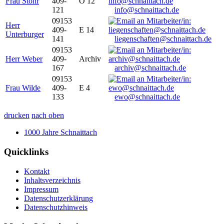
Frau Stöhr
409-
O 12
121
info@schnaittach.de
09153
Herr
409-
E 14
Unterburger
141
liegenschaften@schnaittach.de
09153
Herr Weber
409-
Archiv
167
archiv@schnaittach.de
09153
Frau Wilde
409-
E 4
133
ewo@schnaittach.de
drucken
nach oben
1000 Jahre Schnaittach
Quicklinks
Kontakt
Inhaltsverzeichnis
Impressum
Datenschutzerklärung
Datenschutzhinweis