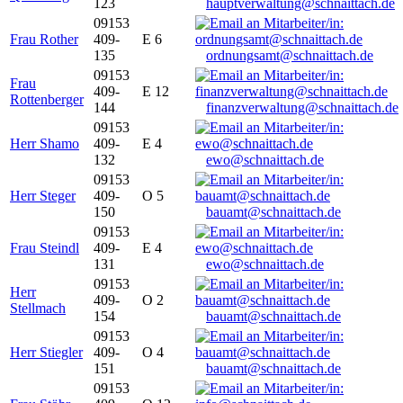
123
hauptverwaltung@schnaittach.de
09153
Frau Rother
409-
E 6
135
ordnungsamt@schnaittach.de
09153
Frau
409-
E 12
Rottenberger
144
finanzverwaltung@schnaittach.de
09153
Herr Shamo
409-
E 4
132
ewo@schnaittach.de
09153
Herr Steger
409-
O 5
150
bauamt@schnaittach.de
09153
Frau Steindl
409-
E 4
131
ewo@schnaittach.de
09153
Herr
409-
O 2
Stellmach
154
bauamt@schnaittach.de
09153
Herr Stiegler
409-
O 4
151
bauamt@schnaittach.de
09153