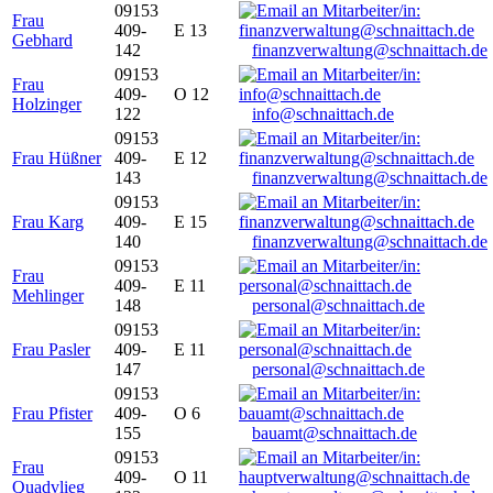
09153
Frau
409-
E 13
Gebhard
142
finanzverwaltung@schnaittach.de
09153
Frau
409-
O 12
Holzinger
122
info@schnaittach.de
09153
Frau Hüßner
409-
E 12
143
finanzverwaltung@schnaittach.de
09153
Frau Karg
409-
E 15
140
finanzverwaltung@schnaittach.de
09153
Frau
409-
E 11
Mehlinger
148
personal@schnaittach.de
09153
Frau Pasler
409-
E 11
147
personal@schnaittach.de
09153
Frau Pfister
409-
O 6
155
bauamt@schnaittach.de
09153
Frau
409-
O 11
Quadvlieg