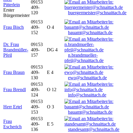
09153
Pitterlein
409-
Erster
120
buergermeister@schnaittach.de
Bürgermeister
09153
Frau Bisch
409-
O 4
152
bauamt@schnaittach.de
Dr. Frau
09153
Brandmüller-
409-
DG 4
Pfeil
157
n.brandmueller-
pfeil@schnaittach.de
09153
Frau Braun
409-
E 4
130
ewo@schnaittach.de
09153
Frau Brendl
409-
O 12
124
info@schnaittach.de
09153
Herr Ertel
409-
O 3
153
bauamt@schnaittach.de
09153
Frau
409-
E 5
Escherich
136
standesamt@schnaittach.de