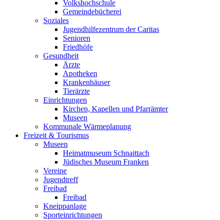
Volkshochschule
Gemeindebücherei
Soziales
Jugendhilfezentrum der Caritas
Senioren
Friedhöfe
Gesundheit
Ärzte
Apotheken
Krankenhäuser
Tierärzte
Einrichtungen
Kirchen, Kapellen und Pfarrämter
Museen
Kommunale Wärmeplanung
Freizeit & Tourismus
Museen
Heimatmuseum Schnaittach
Jüdisches Museum Franken
Vereine
Jugendtreff
Freibad
Freibad
Kneippanlage
Sporteinrichtungen