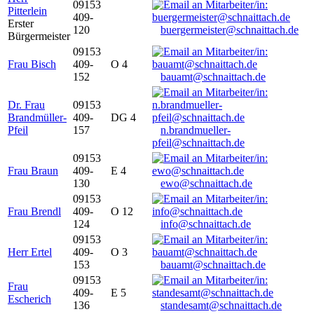
09153
Pitterlein
409-
Erster
120
buergermeister@schnaittach.de
Bürgermeister
09153
Frau Bisch
409-
O 4
152
bauamt@schnaittach.de
Dr. Frau
09153
Brandmüller-
409-
DG 4
Pfeil
157
n.brandmueller-
pfeil@schnaittach.de
09153
Frau Braun
409-
E 4
130
ewo@schnaittach.de
09153
Frau Brendl
409-
O 12
124
info@schnaittach.de
09153
Herr Ertel
409-
O 3
153
bauamt@schnaittach.de
09153
Frau
409-
E 5
Escherich
136
standesamt@schnaittach.de