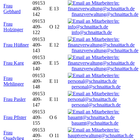
09153
Frau
409-
E 13
Gebhard
142
finanzverwaltung@schnaittach.de
09153
Frau
409-
O 12
Holzinger
122
info@schnaittach.de
09153
Frau Hüßner
409-
E 12
143
finanzverwaltung@schnaittach.de
09153
Frau Karg
409-
E 15
140
finanzverwaltung@schnaittach.de
09153
Frau
409-
E 11
Mehlinger
148
personal@schnaittach.de
09153
Frau Pasler
409-
E 11
147
personal@schnaittach.de
09153
Frau Pfister
409-
O 6
155
bauamt@schnaittach.de
09153
Frau
409-
O 11
Quadvlieg