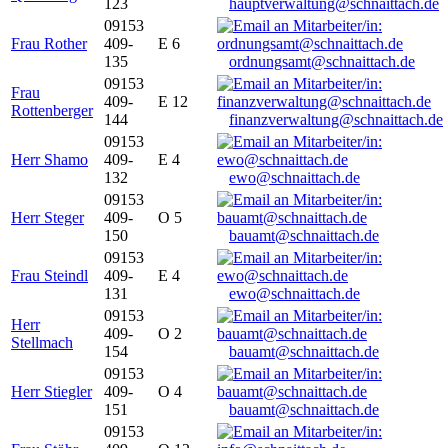
123
hauptverwaltung@schnaittach.de
09153
Frau Rother
409-
E 6
135
ordnungsamt@schnaittach.de
09153
Frau
409-
E 12
Rottenberger
144
finanzverwaltung@schnaittach.de
09153
Herr Shamo
409-
E 4
132
ewo@schnaittach.de
09153
Herr Steger
409-
O 5
150
bauamt@schnaittach.de
09153
Frau Steindl
409-
E 4
131
ewo@schnaittach.de
09153
Herr
409-
O 2
Stellmach
154
bauamt@schnaittach.de
09153
Herr Stiegler
409-
O 4
151
bauamt@schnaittach.de
09153