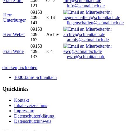
Frau Stöhr
409-
O 12
121
info@schnaittach.de
09153
Herr
409-
E 14
Unterburger
141
liegenschaften@schnaittach.de
09153
Herr Weber
409-
Archiv
167
archiv@schnaittach.de
09153
Frau Wilde
409-
E 4
133
ewo@schnaittach.de
drucken
nach oben
1000 Jahre Schnaittach
Quicklinks
Kontakt
Inhaltsverzeichnis
Impressum
Datenschutzerklärung
Datenschutzhinweis