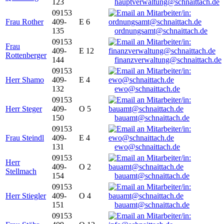
123
hauptverwaltung@schnaittach.de
09153
Frau Rother
409-
E 6
135
ordnungsamt@schnaittach.de
09153
Frau
409-
E 12
Rottenberger
144
finanzverwaltung@schnaittach.de
09153
Herr Shamo
409-
E 4
132
ewo@schnaittach.de
09153
Herr Steger
409-
O 5
150
bauamt@schnaittach.de
09153
Frau Steindl
409-
E 4
131
ewo@schnaittach.de
09153
Herr
409-
O 2
Stellmach
154
bauamt@schnaittach.de
09153
Herr Stiegler
409-
O 4
151
bauamt@schnaittach.de
09153