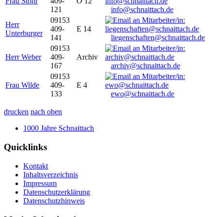
Frau Stöhr
409-
O 12
121
info@schnaittach.de
09153
Herr
409-
E 14
Unterburger
141
liegenschaften@schnaittach.de
09153
Herr Weber
409-
Archiv
167
archiv@schnaittach.de
09153
Frau Wilde
409-
E 4
133
ewo@schnaittach.de
drucken
nach oben
1000 Jahre Schnaittach
Quicklinks
Kontakt
Inhaltsverzeichnis
Impressum
Datenschutzerklärung
Datenschutzhinweis