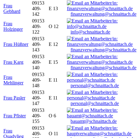
09153
Frau
409-
E 13
Gebhard
142
finanzverwaltung@schnaittach.de
09153
Frau
409-
O 12
Holzinger
122
info@schnaittach.de
09153
Frau Hüßner
409-
E 12
143
finanzverwaltung@schnaittach.de
09153
Frau Karg
409-
E 15
140
finanzverwaltung@schnaittach.de
09153
Frau
409-
E 11
Mehlinger
148
personal@schnaittach.de
09153
Frau Pasler
409-
E 11
147
personal@schnaittach.de
09153
Frau Pfister
409-
O 6
155
bauamt@schnaittach.de
09153
Frau
409-
O 11
Quadvlieg