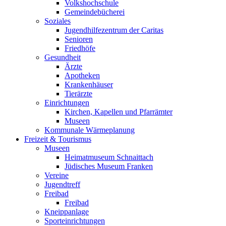
Volkshochschule
Gemeindebücherei
Soziales
Jugendhilfezentrum der Caritas
Senioren
Friedhöfe
Gesundheit
Ärzte
Apotheken
Krankenhäuser
Tierärzte
Einrichtungen
Kirchen, Kapellen und Pfarrämter
Museen
Kommunale Wärmeplanung
Freizeit & Tourismus
Museen
Heimatmuseum Schnaittach
Jüdisches Museum Franken
Vereine
Jugendtreff
Freibad
Freibad
Kneippanlage
Sporteinrichtungen