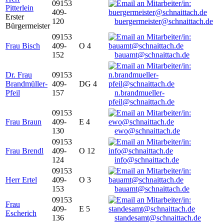
09153
Pitterlein
409-
Erster
120
buergermeister@schnaittach.de
Bürgermeister
09153
Frau Bisch
409-
O 4
152
bauamt@schnaittach.de
Dr. Frau
09153
Brandmüller-
409-
DG 4
Pfeil
157
n.brandmueller-
pfeil@schnaittach.de
09153
Frau Braun
409-
E 4
130
ewo@schnaittach.de
09153
Frau Brendl
409-
O 12
124
info@schnaittach.de
09153
Herr Ertel
409-
O 3
153
bauamt@schnaittach.de
09153
Frau
409-
E 5
Escherich
136
standesamt@schnaittach.de