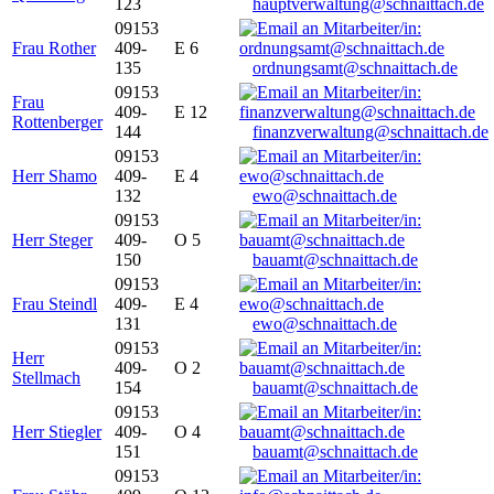
123
hauptverwaltung@schnaittach.de
09153
Frau Rother
409-
E 6
135
ordnungsamt@schnaittach.de
09153
Frau
409-
E 12
Rottenberger
144
finanzverwaltung@schnaittach.de
09153
Herr Shamo
409-
E 4
132
ewo@schnaittach.de
09153
Herr Steger
409-
O 5
150
bauamt@schnaittach.de
09153
Frau Steindl
409-
E 4
131
ewo@schnaittach.de
09153
Herr
409-
O 2
Stellmach
154
bauamt@schnaittach.de
09153
Herr Stiegler
409-
O 4
151
bauamt@schnaittach.de
09153