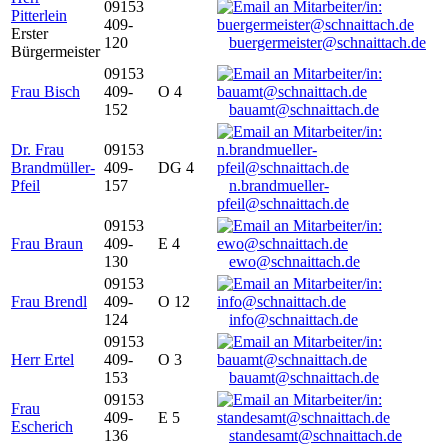
09153
Pitterlein
409-
Erster
120
buergermeister@schnaittach.de
Bürgermeister
09153
Frau Bisch
409-
O 4
152
bauamt@schnaittach.de
Dr. Frau
09153
Brandmüller-
409-
DG 4
Pfeil
157
n.brandmueller-
pfeil@schnaittach.de
09153
Frau Braun
409-
E 4
130
ewo@schnaittach.de
09153
Frau Brendl
409-
O 12
124
info@schnaittach.de
09153
Herr Ertel
409-
O 3
153
bauamt@schnaittach.de
09153
Frau
409-
E 5
Escherich
136
standesamt@schnaittach.de