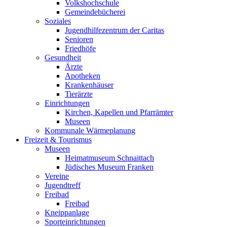
Volkshochschule
Gemeindebücherei
Soziales
Jugendhilfezentrum der Caritas
Senioren
Friedhöfe
Gesundheit
Ärzte
Apotheken
Krankenhäuser
Tierärzte
Einrichtungen
Kirchen, Kapellen und Pfarrämter
Museen
Kommunale Wärmeplanung
Freizeit & Tourismus
Museen
Heimatmuseum Schnaittach
Jüdisches Museum Franken
Vereine
Jugendtreff
Freibad
Freibad
Kneippanlage
Sporteinrichtungen