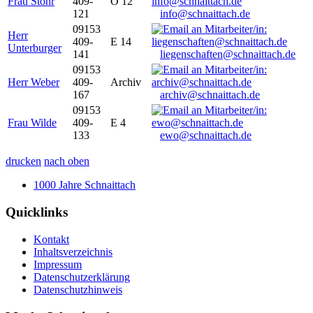
Frau Stöhr
409-
O 12
121
info@schnaittach.de
09153
Herr
409-
E 14
Unterburger
141
liegenschaften@schnaittach.de
09153
Herr Weber
409-
Archiv
167
archiv@schnaittach.de
09153
Frau Wilde
409-
E 4
133
ewo@schnaittach.de
drucken
nach oben
1000 Jahre Schnaittach
Quicklinks
Kontakt
Inhaltsverzeichnis
Impressum
Datenschutzerklärung
Datenschutzhinweis