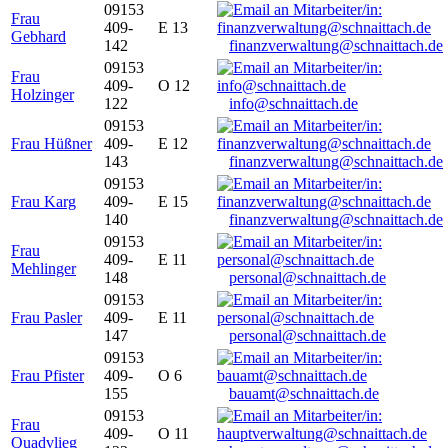
09153
Frau
409-
E 13
Gebhard
142
finanzverwaltung@schnaittach.de
09153
Frau
409-
O 12
Holzinger
122
info@schnaittach.de
09153
Frau Hüßner
409-
E 12
143
finanzverwaltung@schnaittach.de
09153
Frau Karg
409-
E 15
140
finanzverwaltung@schnaittach.de
09153
Frau
409-
E 11
Mehlinger
148
personal@schnaittach.de
09153
Frau Pasler
409-
E 11
147
personal@schnaittach.de
09153
Frau Pfister
409-
O 6
155
bauamt@schnaittach.de
09153
Frau
409-
O 11
Quadvlieg