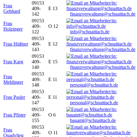
09153
Frau
409-
E 13
Gebhard
142
finanzverwaltung@schnaittach.de
09153
Frau
409-
O 12
Holzinger
122
info@schnaittach.de
09153
Frau Hüßner
409-
E 12
143
finanzverwaltung@schnaittach.de
09153
Frau Karg
409-
E 15
140
finanzverwaltung@schnaittach.de
09153
Frau
409-
E 11
Mehlinger
148
personal@schnaittach.de
09153
Frau Pasler
409-
E 11
147
personal@schnaittach.de
09153
Frau Pfister
409-
O 6
155
bauamt@schnaittach.de
09153
Frau
409-
O 11
Quadvlieg