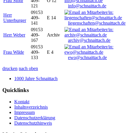
Frau Stöhr
409-
O 12
121
info@schnaittach.de
09153
Herr
409-
E 14
Unterburger
141
liegenschaften@schnaittach.de
09153
Herr Weber
409-
Archiv
167
archiv@schnaittach.de
09153
Frau Wilde
409-
E 4
133
ewo@schnaittach.de
drucken
nach oben
1000 Jahre Schnaittach
Quicklinks
Kontakt
Inhaltsverzeichnis
Impressum
Datenschutzerklärung
Datenschutzhinweis