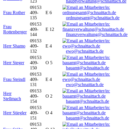
123
hauptverwaltung@schnaittach.de
09153
Frau Rother
409-
E 6
135
ordnungsamt@schnaittach.de
09153
Frau
409-
E 12
Rottenberger
144
finanzverwaltung@schnaittach.de
09153
Herr Shamo
409-
E 4
132
ewo@schnaittach.de
09153
Herr Steger
409-
O 5
150
bauamt@schnaittach.de
09153
Frau Steindl
409-
E 4
131
ewo@schnaittach.de
09153
Herr
409-
O 2
Stellmach
154
bauamt@schnaittach.de
09153
Herr Stiegler
409-
O 4
151
bauamt@schnaittach.de
09153