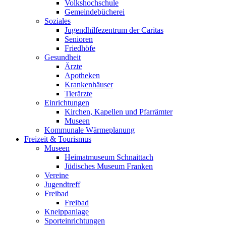
Volkshochschule
Gemeindebücherei
Soziales
Jugendhilfezentrum der Caritas
Senioren
Friedhöfe
Gesundheit
Ärzte
Apotheken
Krankenhäuser
Tierärzte
Einrichtungen
Kirchen, Kapellen und Pfarrämter
Museen
Kommunale Wärmeplanung
Freizeit & Tourismus
Museen
Heimatmuseum Schnaittach
Jüdisches Museum Franken
Vereine
Jugendtreff
Freibad
Freibad
Kneippanlage
Sporteinrichtungen