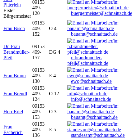
09153
Pitterlein
409-
Erster
120
buergermeister@schnaittach.de
Bürgermeister
09153
Frau Bisch
409-
O 4
152
bauamt@schnaittach.de
Dr. Frau
09153
Brandmüller-
409-
DG 4
Pfeil
157
n.brandmueller-
pfeil@schnaittach.de
09153
Frau Braun
409-
E 4
130
ewo@schnaittach.de
09153
Frau Brendl
409-
O 12
124
info@schnaittach.de
09153
Herr Ertel
409-
O 3
153
bauamt@schnaittach.de
09153
Frau
409-
E 5
Escherich
136
standesamt@schnaittach.de