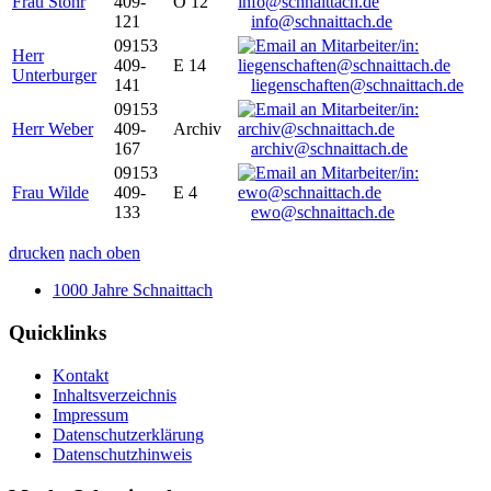
Frau Stöhr
409-
O 12
121
info@schnaittach.de
09153
Herr
409-
E 14
Unterburger
141
liegenschaften@schnaittach.de
09153
Herr Weber
409-
Archiv
167
archiv@schnaittach.de
09153
Frau Wilde
409-
E 4
133
ewo@schnaittach.de
drucken
nach oben
1000 Jahre Schnaittach
Quicklinks
Kontakt
Inhaltsverzeichnis
Impressum
Datenschutzerklärung
Datenschutzhinweis