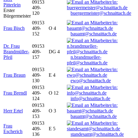
09153
Pitterlein
409-
Erster
120
buergermeister@schnaittach.de
Bürgermeister
09153
Frau Bisch
409-
O 4
152
bauamt@schnaittach.de
Dr. Frau
09153
Brandmüller-
409-
DG 4
Pfeil
157
n.brandmueller-
pfeil@schnaittach.de
09153
Frau Braun
409-
E 4
130
ewo@schnaittach.de
09153
Frau Brendl
409-
O 12
124
info@schnaittach.de
09153
Herr Ertel
409-
O 3
153
bauamt@schnaittach.de
09153
Frau
409-
E 5
Escherich
136
standesamt@schnaittach.de