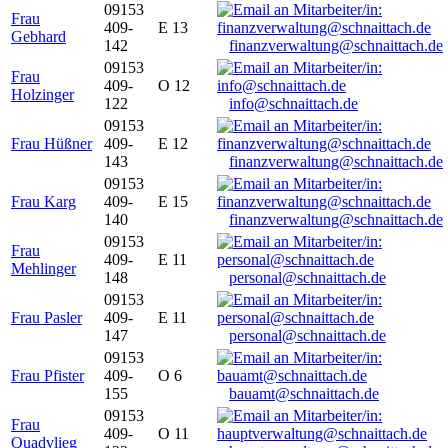
09153
Frau
409-
E 13
Gebhard
142
finanzverwaltung@schnaittach.de
09153
Frau
409-
O 12
Holzinger
122
info@schnaittach.de
09153
Frau Hüßner
409-
E 12
143
finanzverwaltung@schnaittach.de
09153
Frau Karg
409-
E 15
140
finanzverwaltung@schnaittach.de
09153
Frau
409-
E 11
Mehlinger
148
personal@schnaittach.de
09153
Frau Pasler
409-
E 11
147
personal@schnaittach.de
09153
Frau Pfister
409-
O 6
155
bauamt@schnaittach.de
09153
Frau
409-
O 11
Quadvlieg