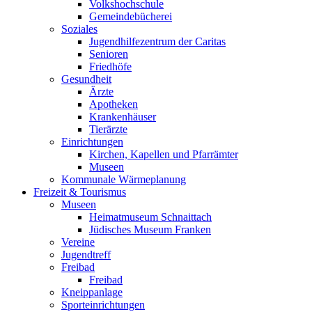
Volkshochschule
Gemeindebücherei
Soziales
Jugendhilfezentrum der Caritas
Senioren
Friedhöfe
Gesundheit
Ärzte
Apotheken
Krankenhäuser
Tierärzte
Einrichtungen
Kirchen, Kapellen und Pfarrämter
Museen
Kommunale Wärmeplanung
Freizeit & Tourismus
Museen
Heimatmuseum Schnaittach
Jüdisches Museum Franken
Vereine
Jugendtreff
Freibad
Freibad
Kneippanlage
Sporteinrichtungen