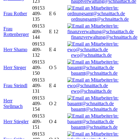
123
hauptverwaltung@schnaittach.de
09153
Frau Rother
409-
E 6
135
ordnungsamt@schnaittach.de
09153
Frau
409-
E 12
Rottenberger
144
finanzverwaltung@schnaittach.de
09153
Herr Shamo
409-
E 4
132
ewo@schnaittach.de
09153
Herr Steger
409-
O 5
150
bauamt@schnaittach.de
09153
Frau Steindl
409-
E 4
131
ewo@schnaittach.de
09153
Herr
409-
O 2
Stellmach
154
bauamt@schnaittach.de
09153
Herr Stiegler
409-
O 4
151
bauamt@schnaittach.de
09153