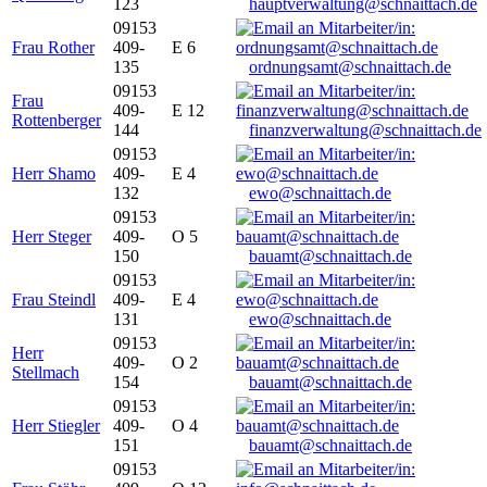
123
hauptverwaltung@schnaittach.de
09153
Frau Rother
409-
E 6
135
ordnungsamt@schnaittach.de
09153
Frau
409-
E 12
Rottenberger
144
finanzverwaltung@schnaittach.de
09153
Herr Shamo
409-
E 4
132
ewo@schnaittach.de
09153
Herr Steger
409-
O 5
150
bauamt@schnaittach.de
09153
Frau Steindl
409-
E 4
131
ewo@schnaittach.de
09153
Herr
409-
O 2
Stellmach
154
bauamt@schnaittach.de
09153
Herr Stiegler
409-
O 4
151
bauamt@schnaittach.de
09153