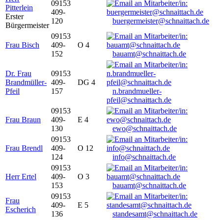
09153
Pitterlein
409-
Erster
120
buergermeister@schnaittach.de
Bürgermeister
09153
Frau Bisch
409-
O 4
152
bauamt@schnaittach.de
Dr. Frau
09153
Brandmüller-
409-
DG 4
Pfeil
157
n.brandmueller-
pfeil@schnaittach.de
09153
Frau Braun
409-
E 4
130
ewo@schnaittach.de
09153
Frau Brendl
409-
O 12
124
info@schnaittach.de
09153
Herr Ertel
409-
O 3
153
bauamt@schnaittach.de
09153
Frau
409-
E 5
Escherich
136
standesamt@schnaittach.de