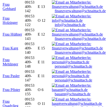
09153
Frau
409-
E 13
Gebhard
142
finanzverwaltung@schnaittach.de
09153
Frau
409-
O 12
Holzinger
122
info@schnaittach.de
09153
Frau Hüßner
409-
E 12
143
finanzverwaltung@schnaittach.de
09153
Frau Karg
409-
E 15
140
finanzverwaltung@schnaittach.de
09153
Frau
409-
E 11
Mehlinger
148
personal@schnaittach.de
09153
Frau Pasler
409-
E 11
147
personal@schnaittach.de
09153
Frau Pfister
409-
O 6
155
bauamt@schnaittach.de
09153
Frau
409-
O 11
Quadvlieg