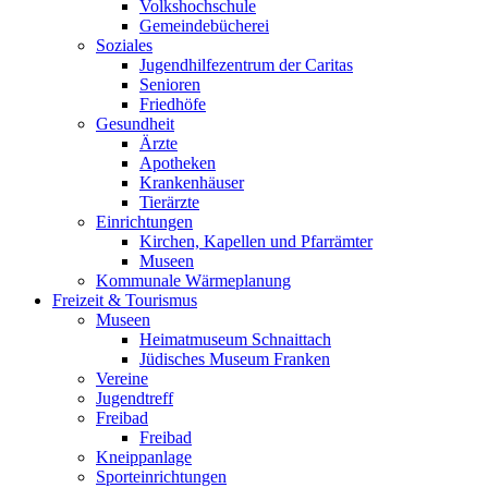
Volkshochschule
Gemeindebücherei
Soziales
Jugendhilfezentrum der Caritas
Senioren
Friedhöfe
Gesundheit
Ärzte
Apotheken
Krankenhäuser
Tierärzte
Einrichtungen
Kirchen, Kapellen und Pfarrämter
Museen
Kommunale Wärmeplanung
Freizeit & Tourismus
Museen
Heimatmuseum Schnaittach
Jüdisches Museum Franken
Vereine
Jugendtreff
Freibad
Freibad
Kneippanlage
Sporteinrichtungen