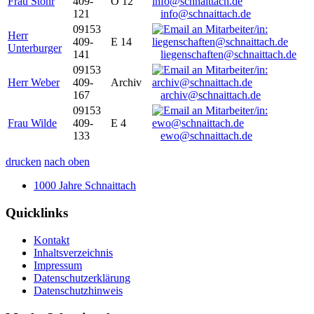
Frau Stöhr
409-
O 12
121
info@schnaittach.de
09153
Herr
409-
E 14
Unterburger
141
liegenschaften@schnaittach.de
09153
Herr Weber
409-
Archiv
167
archiv@schnaittach.de
09153
Frau Wilde
409-
E 4
133
ewo@schnaittach.de
drucken
nach oben
1000 Jahre Schnaittach
Quicklinks
Kontakt
Inhaltsverzeichnis
Impressum
Datenschutzerklärung
Datenschutzhinweis