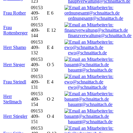
123
hauptverwaltung@schnaittach.de
09153
Frau Rother
409-
E 6
135
ordnungsamt@schnaittach.de
09153
Frau
409-
E 12
Rottenberger
144
finanzverwaltung@schnaittach.de
09153
Herr Shamo
409-
E 4
132
ewo@schnaittach.de
09153
Herr Steger
409-
O 5
150
bauamt@schnaittach.de
09153
Frau Steindl
409-
E 4
131
ewo@schnaittach.de
09153
Herr
409-
O 2
Stellmach
154
bauamt@schnaittach.de
09153
Herr Stiegler
409-
O 4
151
bauamt@schnaittach.de
09153