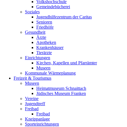
Volkshochschule
Gemeindebücherei
Soziales
Jugendhilfezentrum der Caritas
Senioren
Friedhöfe
Gesundheit
Ärzte
Apotheken
Krankenhäuser
Tierärzte
Einrichtungen
Kirchen, Kapellen und Pfarrämter
Museen
Kommunale Wärmeplanung
Freizeit & Tourismus
Museen
Heimatmuseum Schnaittach
Jüdisches Museum Franken
Vereine
Jugendtreff
Freibad
Freibad
Kneippanlage
Sporteinrichtungen