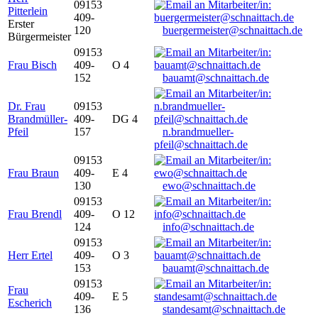
09153
Pitterlein
409-
Erster
120
buergermeister@schnaittach.de
Bürgermeister
09153
Frau Bisch
409-
O 4
152
bauamt@schnaittach.de
Dr. Frau
09153
Brandmüller-
409-
DG 4
Pfeil
157
n.brandmueller-
pfeil@schnaittach.de
09153
Frau Braun
409-
E 4
130
ewo@schnaittach.de
09153
Frau Brendl
409-
O 12
124
info@schnaittach.de
09153
Herr Ertel
409-
O 3
153
bauamt@schnaittach.de
09153
Frau
409-
E 5
Escherich
136
standesamt@schnaittach.de