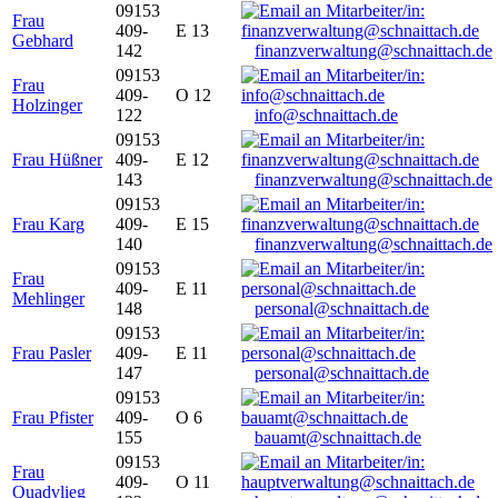
09153
Frau
409-
E 13
Gebhard
142
finanzverwaltung@schnaittach.de
09153
Frau
409-
O 12
Holzinger
122
info@schnaittach.de
09153
Frau Hüßner
409-
E 12
143
finanzverwaltung@schnaittach.de
09153
Frau Karg
409-
E 15
140
finanzverwaltung@schnaittach.de
09153
Frau
409-
E 11
Mehlinger
148
personal@schnaittach.de
09153
Frau Pasler
409-
E 11
147
personal@schnaittach.de
09153
Frau Pfister
409-
O 6
155
bauamt@schnaittach.de
09153
Frau
409-
O 11
Quadvlieg