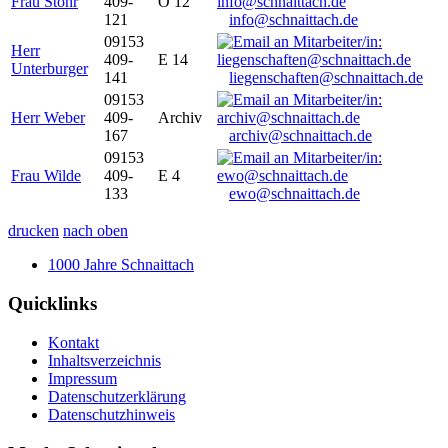
Frau Stöhr
409-
O 12
121
info@schnaittach.de
09153
Herr
409-
E 14
Unterburger
141
liegenschaften@schnaittach.de
09153
Herr Weber
409-
Archiv
167
archiv@schnaittach.de
09153
Frau Wilde
409-
E 4
133
ewo@schnaittach.de
drucken
nach oben
1000 Jahre Schnaittach
Quicklinks
Kontakt
Inhaltsverzeichnis
Impressum
Datenschutzerklärung
Datenschutzhinweis