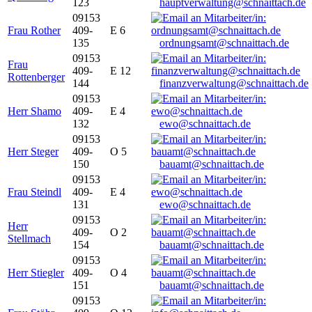
123
hauptverwaltung@schnaittach.de
09153
Frau Rother
409-
E 6
135
ordnungsamt@schnaittach.de
09153
Frau
409-
E 12
Rottenberger
144
finanzverwaltung@schnaittach.de
09153
Herr Shamo
409-
E 4
132
ewo@schnaittach.de
09153
Herr Steger
409-
O 5
150
bauamt@schnaittach.de
09153
Frau Steindl
409-
E 4
131
ewo@schnaittach.de
09153
Herr
409-
O 2
Stellmach
154
bauamt@schnaittach.de
09153
Herr Stiegler
409-
O 4
151
bauamt@schnaittach.de
09153