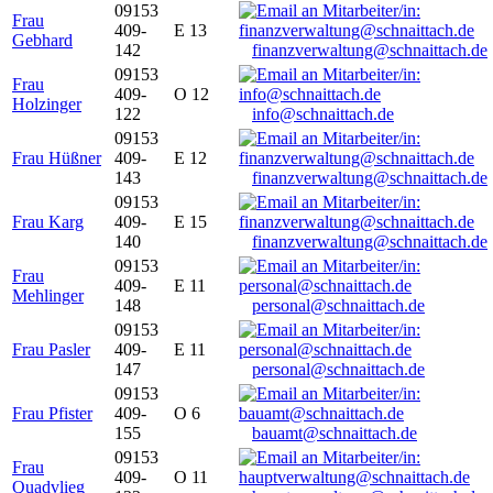
09153
Frau
409-
E 13
Gebhard
142
finanzverwaltung@schnaittach.de
09153
Frau
409-
O 12
Holzinger
122
info@schnaittach.de
09153
Frau Hüßner
409-
E 12
143
finanzverwaltung@schnaittach.de
09153
Frau Karg
409-
E 15
140
finanzverwaltung@schnaittach.de
09153
Frau
409-
E 11
Mehlinger
148
personal@schnaittach.de
09153
Frau Pasler
409-
E 11
147
personal@schnaittach.de
09153
Frau Pfister
409-
O 6
155
bauamt@schnaittach.de
09153
Frau
409-
O 11
Quadvlieg