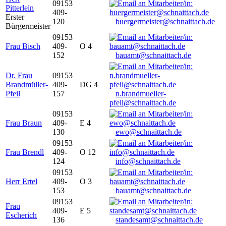
09153
Pitterlein
409-
Erster
120
buergermeister@schnaittach.de
Bürgermeister
09153
Frau Bisch
409-
O 4
152
bauamt@schnaittach.de
Dr. Frau
09153
Brandmüller-
409-
DG 4
Pfeil
157
n.brandmueller-
pfeil@schnaittach.de
09153
Frau Braun
409-
E 4
130
ewo@schnaittach.de
09153
Frau Brendl
409-
O 12
124
info@schnaittach.de
09153
Herr Ertel
409-
O 3
153
bauamt@schnaittach.de
09153
Frau
409-
E 5
Escherich
136
standesamt@schnaittach.de