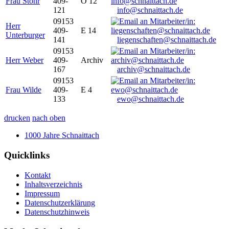
Frau Stöhr
409-
O 12
121
info@schnaittach.de
09153
Herr
409-
E 14
Unterburger
141
liegenschaften@schnaittach.de
09153
Herr Weber
409-
Archiv
167
archiv@schnaittach.de
09153
Frau Wilde
409-
E 4
133
ewo@schnaittach.de
drucken
nach oben
1000 Jahre Schnaittach
Quicklinks
Kontakt
Inhaltsverzeichnis
Impressum
Datenschutzerklärung
Datenschutzhinweis