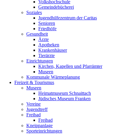
Volkshochschule
Gemeindebücherei
Soziales
Jugendhilfezentrum der Caritas
Senioren
Friedhöfe
Gesundheit
Ärzte
Apotheken
Krankenhäuser
Tierärzte
Einrichtungen
Kirchen, Kapellen und Pfarrämter
Museen
Kommunale Wärmeplanung
Freizeit & Tourismus
Museen
Heimatmuseum Schnaittach
Jüdisches Museum Franken
Vereine
Jugendtreff
Freibad
Freibad
Kneippanlage
Sporteinrichtungen