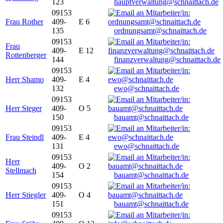
123
hauptverwaltung@schnaittach.de
09153
Frau Rother
409-
E 6
135
ordnungsamt@schnaittach.de
09153
Frau
409-
E 12
Rottenberger
144
finanzverwaltung@schnaittach.de
09153
Herr Shamo
409-
E 4
132
ewo@schnaittach.de
09153
Herr Steger
409-
O 5
150
bauamt@schnaittach.de
09153
Frau Steindl
409-
E 4
131
ewo@schnaittach.de
09153
Herr
409-
O 2
Stellmach
154
bauamt@schnaittach.de
09153
Herr Stiegler
409-
O 4
151
bauamt@schnaittach.de
09153