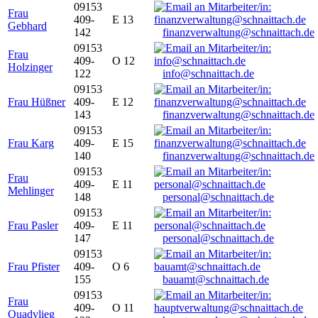
09153
Frau
409-
E 13
Gebhard
142
finanzverwaltung@schnaittach.de
09153
Frau
409-
O 12
Holzinger
122
info@schnaittach.de
09153
Frau Hüßner
409-
E 12
143
finanzverwaltung@schnaittach.de
09153
Frau Karg
409-
E 15
140
finanzverwaltung@schnaittach.de
09153
Frau
409-
E 11
Mehlinger
148
personal@schnaittach.de
09153
Frau Pasler
409-
E 11
147
personal@schnaittach.de
09153
Frau Pfister
409-
O 6
155
bauamt@schnaittach.de
09153
Frau
409-
O 11
Quadvlieg