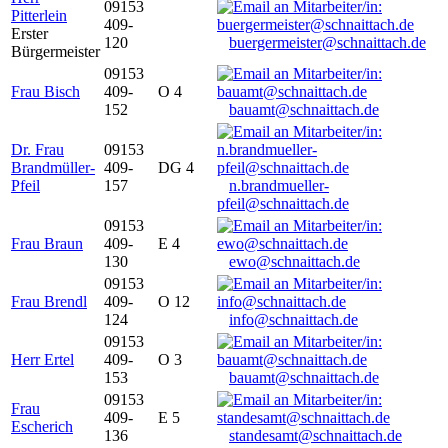
09153
Pitterlein
409-
Erster
120
buergermeister@schnaittach.de
Bürgermeister
09153
Frau Bisch
409-
O 4
152
bauamt@schnaittach.de
Dr. Frau
09153
Brandmüller-
409-
DG 4
Pfeil
157
n.brandmueller-
pfeil@schnaittach.de
09153
Frau Braun
409-
E 4
130
ewo@schnaittach.de
09153
Frau Brendl
409-
O 12
124
info@schnaittach.de
09153
Herr Ertel
409-
O 3
153
bauamt@schnaittach.de
09153
Frau
409-
E 5
Escherich
136
standesamt@schnaittach.de