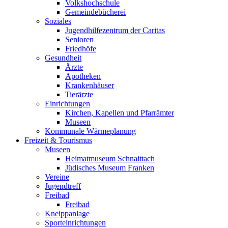
Volkshochschule
Gemeindebücherei
Soziales
Jugendhilfezentrum der Caritas
Senioren
Friedhöfe
Gesundheit
Ärzte
Apotheken
Krankenhäuser
Tierärzte
Einrichtungen
Kirchen, Kapellen und Pfarrämter
Museen
Kommunale Wärmeplanung
Freizeit & Tourismus
Museen
Heimatmuseum Schnaittach
Jüdisches Museum Franken
Vereine
Jugendtreff
Freibad
Freibad
Kneippanlage
Sporteinrichtungen