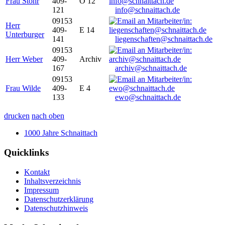
Frau Stöhr
409-
O 12
121
info@schnaittach.de
09153
Herr
409-
E 14
Unterburger
141
liegenschaften@schnaittach.de
09153
Herr Weber
409-
Archiv
167
archiv@schnaittach.de
09153
Frau Wilde
409-
E 4
133
ewo@schnaittach.de
drucken
nach oben
1000 Jahre Schnaittach
Quicklinks
Kontakt
Inhaltsverzeichnis
Impressum
Datenschutzerklärung
Datenschutzhinweis