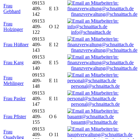
09153
Frau
409-
E 13
Gebhard
142
finanzverwaltung@schnaittach.de
09153
Frau
409-
O 12
Holzinger
122
info@schnaittach.de
09153
Frau Hüßner
409-
E 12
143
finanzverwaltung@schnaittach.de
09153
Frau Karg
409-
E 15
140
finanzverwaltung@schnaittach.de
09153
Frau
409-
E 11
Mehlinger
148
personal@schnaittach.de
09153
Frau Pasler
409-
E 11
147
personal@schnaittach.de
09153
Frau Pfister
409-
O 6
155
bauamt@schnaittach.de
09153
Frau
409-
O 11
Quadvlieg