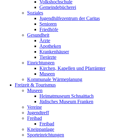
Volkshochschule
Gemeindebücherei
Soziales
Jugendhilfezentrum der Caritas
Senioren
Friedhöfe
Gesundheit
Ärzte
Apotheken
Krankenhäuser
Tierärzte
Einrichtungen
Kirchen, Kapellen und Pfarrämter
Museen
Kommunale Wärmeplanung
Freizeit & Tourismus
Museen
Heimatmuseum Schnaittach
Jüdisches Museum Franken
Vereine
Jugendtreff
Freibad
Freibad
Kneippanlage
Sporteinrichtungen