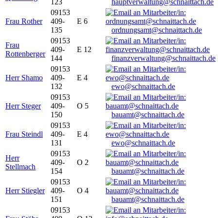
123
hauptverwaltung@schnaittach.de
09153
Frau Rother
409-
E 6
135
ordnungsamt@schnaittach.de
09153
Frau
409-
E 12
Rottenberger
144
finanzverwaltung@schnaittach.de
09153
Herr Shamo
409-
E 4
132
ewo@schnaittach.de
09153
Herr Steger
409-
O 5
150
bauamt@schnaittach.de
09153
Frau Steindl
409-
E 4
131
ewo@schnaittach.de
09153
Herr
409-
O 2
Stellmach
154
bauamt@schnaittach.de
09153
Herr Stiegler
409-
O 4
151
bauamt@schnaittach.de
09153