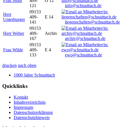
Frau Stöhr
409-
O 12
121
info@schnaittach.de
09153
Herr
409-
E 14
Unterburger
141
liegenschaften@schnaittach.de
09153
Herr Weber
409-
Archiv
167
archiv@schnaittach.de
09153
Frau Wilde
409-
E 4
133
ewo@schnaittach.de
drucken
nach oben
1000 Jahre Schnaittach
Quicklinks
Kontakt
Inhaltsverzeichnis
Impressum
Datenschutzerklärung
Datenschutzhinweis