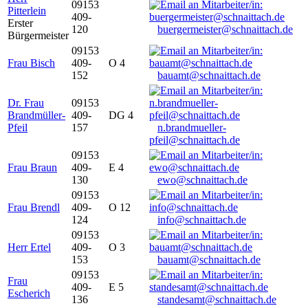
09153
Pitterlein
409-
Erster
120
buergermeister@schnaittach.de
Bürgermeister
09153
Frau Bisch
409-
O 4
152
bauamt@schnaittach.de
Dr. Frau
09153
Brandmüller-
409-
DG 4
Pfeil
157
n.brandmueller-
pfeil@schnaittach.de
09153
Frau Braun
409-
E 4
130
ewo@schnaittach.de
09153
Frau Brendl
409-
O 12
124
info@schnaittach.de
09153
Herr Ertel
409-
O 3
153
bauamt@schnaittach.de
09153
Frau
409-
E 5
Escherich
136
standesamt@schnaittach.de