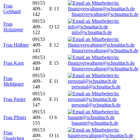
09153
Frau
409-
E 13
Gebhard
142
finanzverwaltung@schnaittach.de
09153
Frau
409-
O 12
Holzinger
122
info@schnaittach.de
09153
Frau Hüßner
409-
E 12
143
finanzverwaltung@schnaittach.de
09153
Frau Karg
409-
E 15
140
finanzverwaltung@schnaittach.de
09153
Frau
409-
E 11
Mehlinger
148
personal@schnaittach.de
09153
Frau Pasler
409-
E 11
147
personal@schnaittach.de
09153
Frau Pfister
409-
O 6
155
bauamt@schnaittach.de
09153
Frau
409-
O 11
Quadvlieg