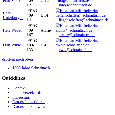
Frau Stöhr
409-
O 12
121
info@schnaittach.de
09153
Herr
409-
E 14
Unterburger
141
liegenschaften@schnaittach.de
09153
Herr Weber
409-
Archiv
167
archiv@schnaittach.de
09153
Frau Wilde
409-
E 4
133
ewo@schnaittach.de
drucken
nach oben
1000 Jahre Schnaittach
Quicklinks
Kontakt
Inhaltsverzeichnis
Impressum
Datenschutzerklärung
Datenschutzhinweis