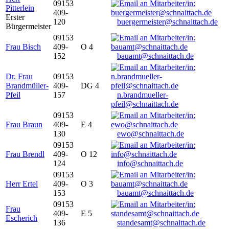
09153
Pitterlein
409-
Erster
120
buergermeister@schnaittach.de
Bürgermeister
09153
Frau Bisch
409-
O 4
152
bauamt@schnaittach.de
Dr. Frau
09153
Brandmüller-
409-
DG 4
Pfeil
157
n.brandmueller-
pfeil@schnaittach.de
09153
Frau Braun
409-
E 4
130
ewo@schnaittach.de
09153
Frau Brendl
409-
O 12
124
info@schnaittach.de
09153
Herr Ertel
409-
O 3
153
bauamt@schnaittach.de
09153
Frau
409-
E 5
Escherich
136
standesamt@schnaittach.de