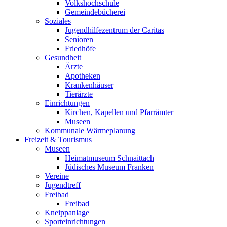
Volkshochschule
Gemeindebücherei
Soziales
Jugendhilfezentrum der Caritas
Senioren
Friedhöfe
Gesundheit
Ärzte
Apotheken
Krankenhäuser
Tierärzte
Einrichtungen
Kirchen, Kapellen und Pfarrämter
Museen
Kommunale Wärmeplanung
Freizeit & Tourismus
Museen
Heimatmuseum Schnaittach
Jüdisches Museum Franken
Vereine
Jugendtreff
Freibad
Freibad
Kneippanlage
Sporteinrichtungen