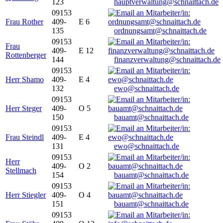
123
hauptverwaltung@schnaittach.de
09153
Frau Rother
409-
E 6
135
ordnungsamt@schnaittach.de
09153
Frau
409-
E 12
Rottenberger
144
finanzverwaltung@schnaittach.de
09153
Herr Shamo
409-
E 4
132
ewo@schnaittach.de
09153
Herr Steger
409-
O 5
150
bauamt@schnaittach.de
09153
Frau Steindl
409-
E 4
131
ewo@schnaittach.de
09153
Herr
409-
O 2
Stellmach
154
bauamt@schnaittach.de
09153
Herr Stiegler
409-
O 4
151
bauamt@schnaittach.de
09153