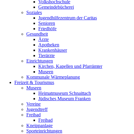
Volkshochschule
Gemeindebücherei
Soziales
Jugendhilfezentrum der Caritas
Senioren
Friedhöfe
Gesundheit
Ärzte
Apotheken
Krankenhäuser
Tierärzte
Einrichtungen
Kirchen, Kapellen und Pfarrämter
Museen
Kommunale Wärmeplanung
Freizeit & Tourismus
Museen
Heimatmuseum Schnaittach
Jüdisches Museum Franken
Vereine
Jugendtreff
Freibad
Freibad
Kneippanlage
Sporteinrichtungen