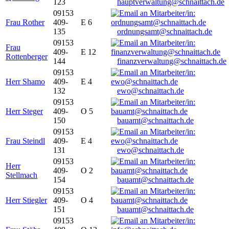
123
hauptverwaltung@schnaittach.de
09153
Frau Rother
409-
E 6
135
ordnungsamt@schnaittach.de
09153
Frau
409-
E 12
Rottenberger
144
finanzverwaltung@schnaittach.de
09153
Herr Shamo
409-
E 4
132
ewo@schnaittach.de
09153
Herr Steger
409-
O 5
150
bauamt@schnaittach.de
09153
Frau Steindl
409-
E 4
131
ewo@schnaittach.de
09153
Herr
409-
O 2
Stellmach
154
bauamt@schnaittach.de
09153
Herr Stiegler
409-
O 4
151
bauamt@schnaittach.de
09153