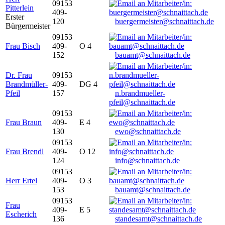
09153
Pitterlein
409-
Erster
120
buergermeister@schnaittach.de
Bürgermeister
09153
Frau Bisch
409-
O 4
152
bauamt@schnaittach.de
Dr. Frau
09153
Brandmüller-
409-
DG 4
Pfeil
157
n.brandmueller-
pfeil@schnaittach.de
09153
Frau Braun
409-
E 4
130
ewo@schnaittach.de
09153
Frau Brendl
409-
O 12
124
info@schnaittach.de
09153
Herr Ertel
409-
O 3
153
bauamt@schnaittach.de
09153
Frau
409-
E 5
Escherich
136
standesamt@schnaittach.de