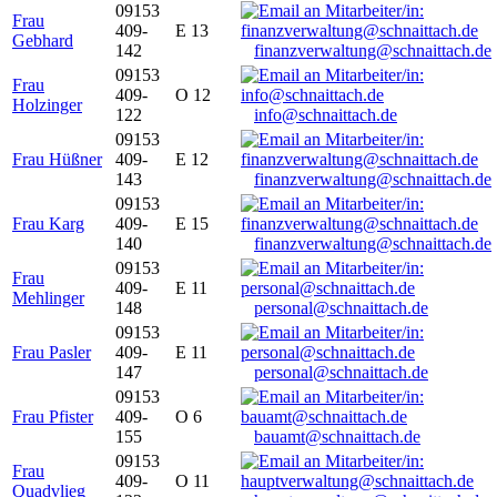
09153
Frau
409-
E 13
Gebhard
142
finanzverwaltung@schnaittach.de
09153
Frau
409-
O 12
Holzinger
122
info@schnaittach.de
09153
Frau Hüßner
409-
E 12
143
finanzverwaltung@schnaittach.de
09153
Frau Karg
409-
E 15
140
finanzverwaltung@schnaittach.de
09153
Frau
409-
E 11
Mehlinger
148
personal@schnaittach.de
09153
Frau Pasler
409-
E 11
147
personal@schnaittach.de
09153
Frau Pfister
409-
O 6
155
bauamt@schnaittach.de
09153
Frau
409-
O 11
Quadvlieg