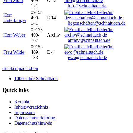
Frau Stöhr
409-
O 12
121
info@schnaittach.de
09153
Herr
409-
E 14
Unterburger
141
liegenschaften@schnaittach.de
09153
Herr Weber
409-
Archiv
167
archiv@schnaittach.de
09153
Frau Wilde
409-
E 4
133
ewo@schnaittach.de
drucken
nach oben
1000 Jahre Schnaittach
Quicklinks
Kontakt
Inhaltsverzeichnis
Impressum
Datenschutzerklärung
Datenschutzhinweis