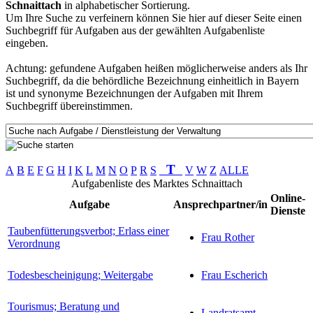
Schnaittach
in alphabetischer Sortierung.
Um Ihre Suche zu verfeinern können Sie hier auf dieser Seite einen
Suchbegriff für Aufgaben aus der gewählten Aufgabenliste
eingeben.
Achtung: gefundene Aufgaben heißen möglicherweise anders als Ihr
Suchbegriff, da die behördliche Bezeichnung einheitlich in Bayern
ist und synonyme Bezeichnungen der Aufgaben mit Ihrem
Suchbegriff übereinstimmen.
T
A
B
E
F
G
H
I
K
L
M
N
O
P
R
S
V
W
Z
ALLE
Aufgabenliste des Marktes Schnaittach
Online-
Aufgabe
Ansprechpartner/in
Dienste
Taubenfütterungsverbot; Erlass einer
Frau Rother
Verordnung
Todesbescheinigung; Weitergabe
Frau Escherich
Tourismus; Beratung und
Landratsamt