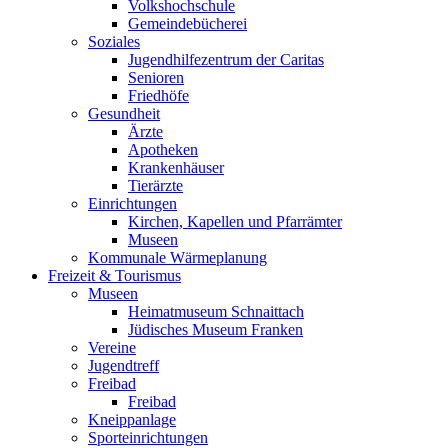
Volkshochschule
Gemeindebücherei
Soziales
Jugendhilfezentrum der Caritas
Senioren
Friedhöfe
Gesundheit
Ärzte
Apotheken
Krankenhäuser
Tierärzte
Einrichtungen
Kirchen, Kapellen und Pfarrämter
Museen
Kommunale Wärmeplanung
Freizeit & Tourismus
Museen
Heimatmuseum Schnaittach
Jüdisches Museum Franken
Vereine
Jugendtreff
Freibad
Freibad
Kneippanlage
Sporteinrichtungen