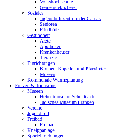
Volkshochschule
Gemeindebücherei
Soziales
Jugendhilfezentrum der Caritas
Senioren
Friedhöfe
Gesundheit
Ärzte
Apotheken
Krankenhäuser
Tierärzte
Einrichtungen
Kirchen, Kapellen und Pfarrämter
Museen
Kommunale Wärmeplanung
Freizeit & Tourismus
Museen
Heimatmuseum Schnaittach
Jüdisches Museum Franken
Vereine
Jugendtreff
Freibad
Freibad
Kneippanlage
Sporteinrichtungen