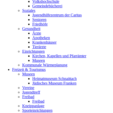
Volkshochschule
Gemeindebücherei
Soziales
Jugendhilfezentrum der Caritas
Senioren
Friedhöfe
Gesundheit
Ärzte
Apotheken
Krankenhäuser
Tierärzte
Einrichtungen
Kirchen, Kapellen und Pfarrämter
Museen
Kommunale Wärmeplanung
Freizeit & Tourismus
Museen
Heimatmuseum Schnaittach
Jüdisches Museum Franken
Vereine
Jugendtreff
Freibad
Freibad
Kneippanlage
Sporteinrichtungen