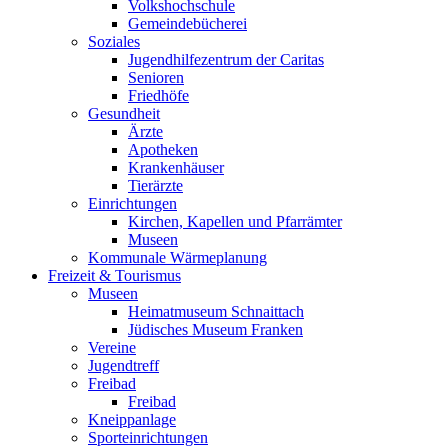
Volkshochschule
Gemeindebücherei
Soziales
Jugendhilfezentrum der Caritas
Senioren
Friedhöfe
Gesundheit
Ärzte
Apotheken
Krankenhäuser
Tierärzte
Einrichtungen
Kirchen, Kapellen und Pfarrämter
Museen
Kommunale Wärmeplanung
Freizeit & Tourismus
Museen
Heimatmuseum Schnaittach
Jüdisches Museum Franken
Vereine
Jugendtreff
Freibad
Freibad
Kneippanlage
Sporteinrichtungen