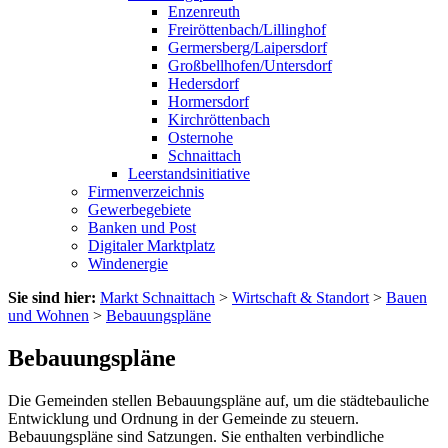
Enzenreuth
Freiröttenbach/Lillinghof
Germersberg/Laipersdorf
Großbellhofen/Untersdorf
Hedersdorf
Hormersdorf
Kirchröttenbach
Osternohe
Schnaittach
Leerstandsinitiative
Firmenverzeichnis
Gewerbegebiete
Banken und Post
Digitaler Marktplatz
Windenergie
Sie sind hier:
Markt Schnaittach
>
Wirtschaft & Standort
>
Bauen
und Wohnen
>
Bebauungspläne
Bebauungspläne
Die Gemeinden stellen Bebauungspläne auf, um die städtebauliche
Entwicklung und Ordnung in der Gemeinde zu steuern.
Bebauungspläne sind Satzungen. Sie enthalten verbindliche