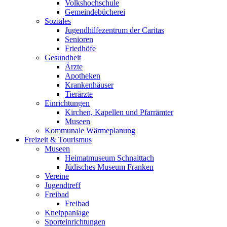
Volkshochschule
Gemeindebücherei
Soziales
Jugendhilfezentrum der Caritas
Senioren
Friedhöfe
Gesundheit
Ärzte
Apotheken
Krankenhäuser
Tierärzte
Einrichtungen
Kirchen, Kapellen und Pfarrämter
Museen
Kommunale Wärmeplanung
Freizeit & Tourismus
Museen
Heimatmuseum Schnaittach
Jüdisches Museum Franken
Vereine
Jugendtreff
Freibad
Freibad
Kneippanlage
Sporteinrichtungen