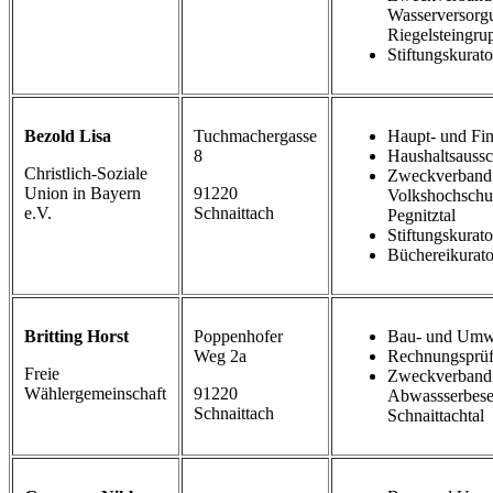
Wasserversorg
Riegelsteingru
Stiftungskurat
Bezold Lisa
Tuchmachergasse
Haupt- und Fi
8
Haushaltsauss
Christlich-Soziale
Zweckverband
Union in Bayern
91220
Volkshochschu
e.V.
Schnaittach
Pegnitztal
Stiftungskurat
Büchereikurat
Britting Horst
Poppenhofer
Bau- und Umwe
Weg 2a
Rechnungsprüf
Freie
Zweckverband
Wählergemeinschaft
91220
Abwassserbese
Schnaittach
Schnaittachtal