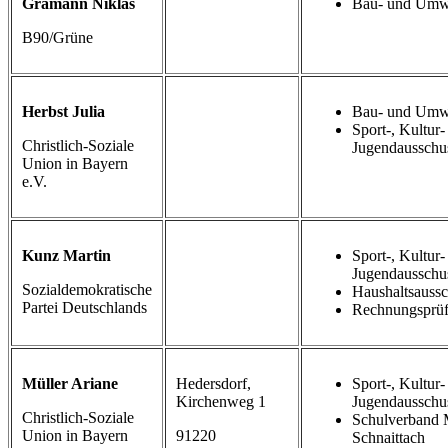
Gramann Niklas
Bau- und Umwe
B90/Grüne
Herbst Julia
Bau- und Umwe
Sport-, Kultur-
Christlich-Soziale
Jugendausschu
Union in Bayern
e.V.
Kunz Martin
Sport-, Kultur-
Jugendausschu
Sozialdemokratische
Haushaltsauss
Partei Deutschlands
Rechnungsprüf
Müller Ariane
Hedersdorf,
Sport-, Kultur-
Kirchenweg 1
Jugendausschu
Christlich-Soziale
Schulverband M
Union in Bayern
91220
Schnaittach