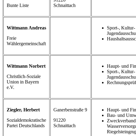
Bunte Liste
Schnaittach
Wittmann Andreas
Sport-, Kultur-
Jugendausschu
Freie
Haushaltsauss
Wählergemeinschaft
Wittmann Norbert
Haupt- und Fi
Sport-, Kultur-
Christlich-Soziale
Jugendausschu
Union in Bayern
Rechnungsprüf
e.V.
Ziegler, Herbert
Ganerbenstraße 9
Haupt- und Fi
Bau- und Umwe
Sozialdemokratische
91220
Zweckverband
Partei Deutschlands
Schnaittach
Wasserversorg
Riegelsteingru