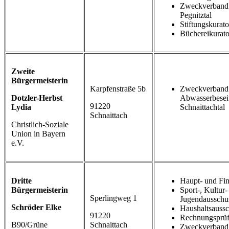
Zweckverband
Pegnitztal
Stiftungskurat
Büchereikurat
Zweite
Bürgermeisterin
Karpfenstraße 5b
Zweckverband
Dotzler-Herbst
Abwasserbesei
91220
Lydia
Schnaittachtal
Schnaittach
Christlich-Soziale
Union in Bayern
e.V.
Dritte
Haupt- und Fi
Bürgermeisterin
Sport-, Kultur-
Sperlingweg 1
Jugendausschu
Schröder Elke
Haushaltsauss
91220
Rechnungsprüf
B90/Grüne
Schnaittach
Zweckverband