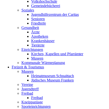
Volkshochschule
Gemeindebücherei
Soziales
Jugendhilfezentrum der Caritas
Senioren
Friedhöfe
Gesundheit
Ärzte
Apotheken
Krankenhäuser
Tierärzte
Einrichtungen
Kirchen, Kapellen und Pfarrämter
Museen
Kommunale Wärmeplanung
Freizeit & Tourismus
Museen
Heimatmuseum Schnaittach
Jüdisches Museum Franken
Vereine
Jugendtreff
Freibad
Freibad
Kneippanlage
Sporteinrichtungen