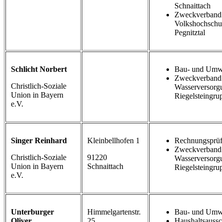
Schnaittach
Zweckverband
Volkshochschu
Pegnitztal
Schlicht Norbert
Bau- und Umwe
Zweckverband
Christlich-Soziale
Wasserversorg
Union in Bayern
Riegelsteingru
e.V.
Singer Reinhard
Kleinbellhofen 1
Rechnungsprüf
Zweckverband
Christlich-Soziale
91220
Wasserversorg
Union in Bayern
Schnaittach
Riegelsteingru
e.V.
Unterburger
Himmelgartenstr.
Bau- und Umwe
Oliver
25
Haushaltsauss