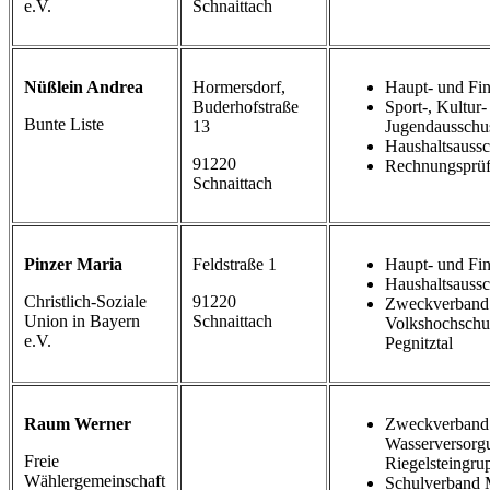
e.V.
Schnaittach
Nüßlein Andrea
Hormersdorf,
Haupt- und Fi
Buderhofstraße
Sport-, Kultur-
Bunte Liste
13
Jugendausschu
Haushaltsauss
91220
Rechnungsprüf
Schnaittach
Pinzer Maria
Feldstraße 1
Haupt- und Fi
Haushaltsauss
Christlich-Soziale
91220
Zweckverband
Union in Bayern
Schnaittach
Volkshochschu
e.V.
Pegnitztal
Raum Werner
Zweckverband
Wasserversorg
Freie
Riegelsteingru
Wählergemeinschaft
Schulverband M